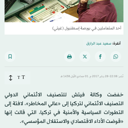
أحد المتعاملين في بورصة إسطنبول (غيتي)
أنقرة:
سعيد عبد الرازق
T
نُشر: 22:08-28 يناير 2017 م ـ 01 جمادي الأول 1438 هـ
T
خفضت وكالة فيتش للتصنيف الائتماني الدولي
التصنيف الائتماني لتركيا إلى «عالي المخاطر»، لافتة إلى
التطورات السياسية والأمنية في تركيا، التي قالت إنها
«قوضت الأداء الاقتصادي والاستقلال المؤسسي».