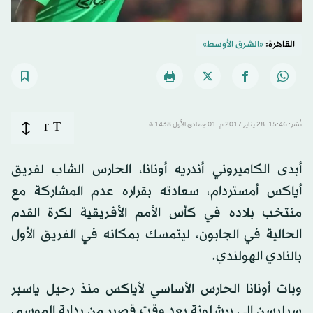
القاهرة:
«الشرق الأوسط»
T
نُشر: 15:46-28 يناير 2017 م ـ 01 جمادي الأول 1438 هـ
T
أبدى الكاميروني أندريه أونانا، الحارس الشاب لفريق
أياكس أمستردام، سعادته بقراره عدم المشاركة مع
منتخب بلاده في كأس الأمم الأفريقية لكرة القدم
الحالية في الجابون، ليتمسك بمكانه في الفريق الأول
بالنادي الهولندي.
وبات أونانا الحارس الأساسي لأياكس منذ رحيل ياسبر
سيليسن إلى برشلونة بعد وقت قصير من بداية الموسم،