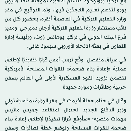
مع تركيا بروتوكولاً تتسلم الأخيرة بموجبه 150 مليون
يورو لتدعم تعليم اللاجئين فيها. وتم التوقيع في مقر
وزارة التعليم التركية في العاصمة أنقرة، بحضور كل من
نائب مستشار وزارة التعليم التركية أرجان دميرجي، ومدير
فرع البنك الدولي في تركيا يوهانس زوت، ورئيسة إدارة
التعاون في بعثة الاتحاد الأوروبي سيمونا غاتي.
في سياق منفصل، وقّع ترمب أمس قرارًا تنفيذيًا لإطلاق
عملية «إعادة بناء ضخمة» للقوات المسلحة الأميركية
تتضمن تزويد القوة العسكرية الأولى في العالم بسفن
حربية وطائرات وموارد جديدة.
وقال في ختام حفلة أقيمت في مقر الوزارة بمناسبة تولي
وزير الدفاع الجديد الجنرال المتقاعد جميس ماتيس
مهمات منصبه: «سأوقع قرارًا تنفيذيًا لإطلاق إعادة بناء
ضخمة للقوات المسلحة ولوضع خطة لطائرات وسفن