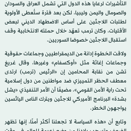
التأشيرات لرعايا هذه الدول التي تشمل العراق والسودان
والصومال واليمن وليبيا، لكن بعد فترة ستُعطى الأولوية
لطلبات اللاجئين على أساس الاضطهاد الديني لبعض
الأقليات، وكان ترمب تعهّد خلال حملته الانتخابية وقف
استقبال اللاجئين خصوصًا السوريين.
ولاقت الخطوة إدانة من الديمقراطيين وجماعات حقوقية
وجماعات إغاثة مثل «أوكسفام» وغيرها، وقال غريغ
تشن من نقابة المحامين إن «الرئيس (ترمب) ارتدى
معطف الحظر التمييزي ضد مواطنين من دول إسلامية
تحت راية الأمن القومي»، مضيفًا أن الأمر التنفيذي «يشل
بشدة» البرنامج الأميركي للاجئين ويترك الناس اليائسين
يواجهون الخطر.
وتابع أن «هذه السياسة لا تجعلنا أكثر أمنًا، إنها تظهر
الضعف وتسحب بلادنا من وضع زعيمة للعالم في وقت