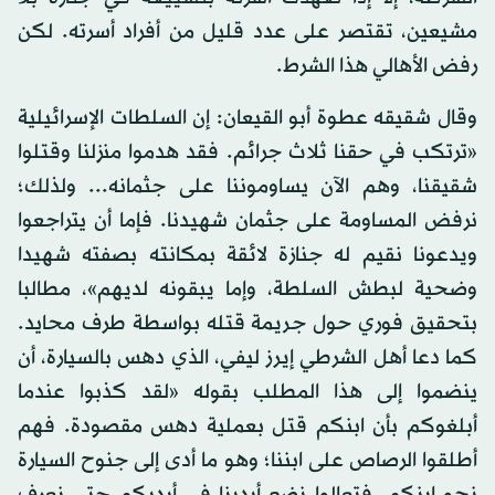
مشيعين، تقتصر على عدد قليل من أفراد أسرته. لكن
رفض الأهالي هذا الشرط.
وقال شقيقه عطوة أبو القيعان: إن السلطات الإسرائيلية
«ترتكب في حقنا ثلاث جرائم. فقد هدموا منزلنا وقتلوا
شقيقنا، وهم الآن يساوموننا على جثمانه... ولذلك؛
نرفض المساومة على جثمان شهيدنا. فإما أن يتراجعوا
ويدعونا نقيم له جنازة لائقة بمكانته بصفته شهيدا
وضحية لبطش السلطة، وإما يبقونه لديهم»، مطالبا
بتحقيق فوري حول جريمة قتله بواسطة طرف محايد.
كما دعا أهل الشرطي إيرز ليفي، الذي دهس بالسيارة، أن
ينضموا إلى هذا المطلب بقوله «لقد كذبوا عندما
أبلغوكم بأن ابنكم قتل بعملية دهس مقصودة. فهم
أطلقوا الرصاص على ابننا؛ وهو ما أدى إلى جنوح السيارة