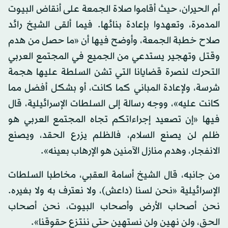
أم الحيران، حيث أقاموا صلاة الجمعة على أنقاض البيوت
المدمرة، وتعهدوا بإعادة بنائها. فيما ألقى الشيخ رائد
صلاح خطبة الجمعة، وأوضح فيها أن «ما حصل من هدم
وقتل وتهجير يستدعي من الجميع في المجتمع العربي
التحرك لنصرة قضايانا التي تشن السلطة عليها هجمة
شرسة، ولإعادة المباني كما كانت، أو بشكل أفضل مما
كانت عليه»، ووجه رسالة إلى السلطات الإسرائيلية، قال
فيها «إن تصعيد إجراءاتكم تجاه المجتمع العربي هو
ظلم لن يصنع السلام، فالظلم يزرع الحقد، ويصنع
الانفجار، وهدم منازل الآمنين هو الإرهاب بعينه».
من جانبه، قال الشيخ أسامة العقبي، مخاطبا السلطات
الإسرائيلية «نحن لسنا (داعش)، ولا نعترف به ولا بغيره.
نحن أصحاب الأرض وأصحاب البيوت، نحن أصحاب
الحق، ولن نهين ولن نستهين حتى ننتزع حقوقنا».