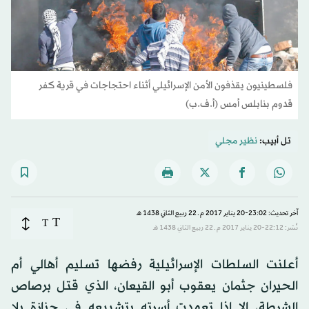
فلسطينيون يقذفون الأمن الإسرائيلي أثناء احتجاجات في قرية كفر
قدوم بنابلس أمس (أ.ف.ب)
تل أبيب:
نظير مجلي
آخر تحديث: 23:02-20 يناير 2017 م ـ 22 ربيع الثاني 1438 هـ
T
T
نُشر: 22:12-20 يناير 2017 م ـ 22 ربيع الثاني 1438 هـ
أعلنت السلطات الإسرائيلية رفضها تسليم أهالي أم
الحيران جثمان يعقوب أبو القيعان، الذي قتل برصاص
الشرطة، إلا إذا تعهدت أسرته بتشييعه في جنازة بلا