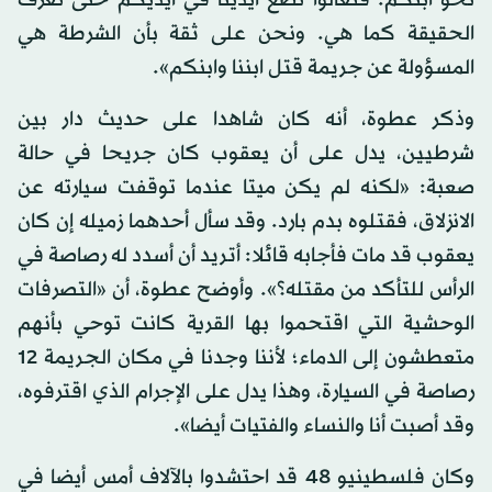
نحو ابنكم. فتعالوا نضع أيدينا في أيديكم حتى نعرف
الحقيقة كما هي. ونحن على ثقة بأن الشرطة هي
المسؤولة عن جريمة قتل ابننا وابنكم».
وذكر عطوة، أنه كان شاهدا على حديث دار بين
شرطيين، يدل على أن يعقوب كان جريحا في حالة
صعبة: «لكنه لم يكن ميتا عندما توقفت سيارته عن
الانزلاق، فقتلوه بدم بارد. وقد سأل أحدهما زميله إن كان
يعقوب قد مات فأجابه قائلا: أتريد أن أسدد له رصاصة في
الرأس للتأكد من مقتله؟». وأوضح عطوة، أن «التصرفات
الوحشية التي اقتحموا بها القرية كانت توحي بأنهم
متعطشون إلى الدماء؛ لأننا وجدنا في مكان الجريمة 12
رصاصة في السيارة، وهذا يدل على الإجرام الذي اقترفوه،
وقد أصبت أنا والنساء والفتيات أيضا».
وكان فلسطينيو 48 قد احتشدوا بالآلاف أمس أيضا في