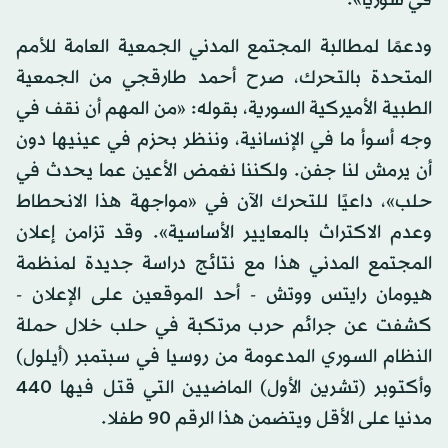
في سوريا».
ودعمًا لمطالبة المجتمع المدني الجمعية العامة للأمم
المتحدة بالتحرك، صرح أحمد طارقجي من الجمعية
الطبية الأميركية السورية، بقوله: «من المهم أن نقف في
وجه أسوأ ما في الإنسانية، وننظر بحزم في عينيها دون
أن يرمش لنا جفن. ولكننا نغمض الأعين عما يحدث في
حلب»، داعيًا للتحرك الآن في «مواجهة هذا الانحطاط
وعدم الاكتراث بالمعايير الأساسية». وقد تزامن إعلان
المجتمع المدني هذا مع نتائج دراسة جديدة لمنظمة
هيومان رايتس ووتش - أحد الموقعين على الإعلان -
كشفت عن جرائم حرب مرتكبة في حلب خلال حملة
النظام السوري المدعومة من روسيا في سبتمبر (أيلول)
وأكتوبر (تشرين الأول) الماضيين التي قتل فيها 440
مدنيا على الأقل ويتضمن هذا الرقم 90 طفلا.