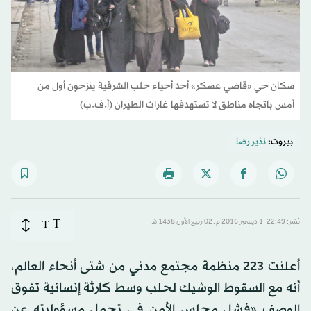
سكان حي «قاضي عسكر» أحد أحياء حلب الشرقية ينزحون أول من
أمس باتجاه مناطق لا تستهدفها غارات الطيران (أ.ف.ب)
بيروت:
نذير رضا
T
نُشر: 22:49-1 ديسمبر 2016 م ـ 02 ربيع الأول 1438 هـ
T
أعلنت 223 منظمة مجتمع مدني من شتى أنحاء العالم،
أنه مع السقوط الوشيك لحلب وسط كارثة إنسانية تفوق
الوصف «فشل مجلس الأمن في تحمل مسؤوليته عن