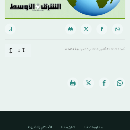
T
نُشر: 01:17-31 أكتوبر 2013 م ـ 27 ذو الحِجّة 1434 هـ
T
معلومات عنا
اعلن معنا
الأحكام والشروط