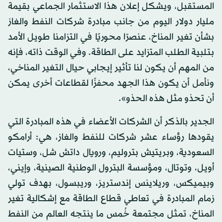
المستقبل، ويشكل إعلان هذا الاستثمار الجماعي بقيمة
مليار دولار اليوم من جانب مبادرة شركات النفط والغاز
بشأن تغير المناخ، عنصرًا محوريًا في التزامنا طويل الأمد
بتلبية الطلب المتزايد على الطاقة. وفي الوقت ذاته، فإنه
من المهم أن يكون لنا تأثير إيجابي حيال التغير المناخي،
ونأمل أن يكون هذا الجهد محفزًا لقطاعات أخرى يمكن
أن تحذو مثل هذه الحذو».
الجدير بالذكر أن الشركات الأعضاء في هذه المبادرة التي
يقودها رؤساء عشر شركات للنفط والغاز، هي: أرامكو
السعودية، وبريتيش بتروليم، ورويال داتش شل، وستيات
أويل، وتوتال، ومؤسسة البترول الوطنية الصينية، وإيني،
وبيميكس، وريلاينس إندستريز، وريبسول، بهدف تولي
زمام المبادرة في تعاطي قطاع الطاقة مع إشكالية تغير
المناخ، تمثل مجتمعة خُمس ما ينتجه العالم من النفط