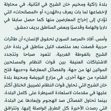
بلدة زاكية ومخيم خان الشيح في الثانية، في محاولة
لإخضاعها لما بات يعرف بـ«الهُدن» أو «المصالحات» التي
تؤدي إلى إخراج المعارضين منها كما حصل سابقا في
داريا والهامة وقدسيّا وبعض المناطق بريف دمشق.
وأمس، أفاد «المرصد السوري لحقوق الإنسان» أن طائرات
حربية قصفت بعد منتصف الليل مناطق في بلدة خان
الشيح بالغوطة الغربية، لتعود صباحا وتتجدد
الاشتباكات العنيفة بين قوات النظام والمسلحين
الموالين لها من جهة، والفصائل المعارضة و«جبهة فتح
الشام» من جهة أخرى، في مزارع البويضة ومحيط بلدة
خان الشيح التي تحاول قوات النظام تضييق الخناق أكثر
عليها في مقدمات لاستعادة السيطرة على كامل البلدة،
بينما تحاول الفصائل صد الهجوم وإبعادها عن البلدة،
التي رصدت الأخيرة كل الطرق الواصلة إليها، وتترافق