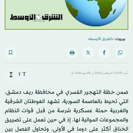
بيروت:
«الشرق الأوسط»
T
نُشر: 23:09-3 نوفمبر 2016 م ـ 03 صفَر 1438 هـ
T
ضمن خطّة التهجير القسري في محافظة ريف دمشق،
التي تحيط بالعاصمة السورية، تشهد الغوطتان الشرقية
والغربية حملة عسكرية شرسة من قبل قوات النظام
والمجموعات الموالية لها. إذ في حين تعمل على تضييق
الخناق أكثر على دوما في الأولى، وتحاول الفصل بين