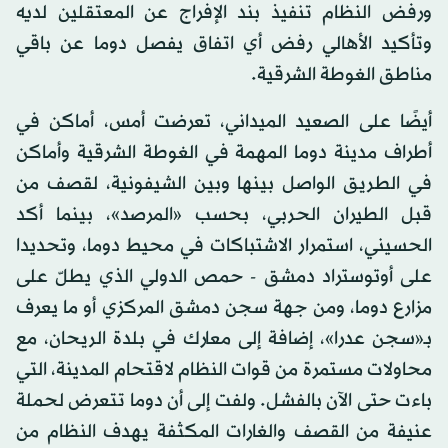
ورفض النظام تنفيذ بند الإفراج عن المعتقلين لديه
وتأكيد الأهالي رفض أي اتفاق يفصل دوما عن باقي
مناطق الغوطة الشرقية.
أيضًا على الصعيد الميداني، تعرضت أمس، أماكن في
أطراف مدينة دوما المهمة في الغوطة الشرقية وأماكن
في الطريق الواصل بينها وبين الشيفونية، لقصف من
قبل الطيران الحربي، بحسب «المرصد»، بينما أكد
الحسيني، استمرار الاشتباكات في محيط دوما، وتحديدا
على أوتوستراد دمشق - حمص الدولي الذي يطلّ على
مزارع دوما، ومن جهة سجن دمشق المركزي أو ما يعرف
بـ«سجن عدرا»، إضافة إلى معارك في بلدة الريحان، مع
محاولات مستمرة من قوات النظام لاقتحام المدينة، التي
باءت حتى الآن بالفشل. ولفت إلى أن دوما تتعرض لحملة
عنيفة من القصف والغارات المكثفة يهدف النظام من