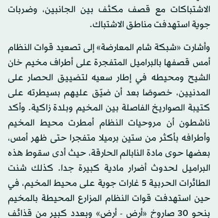
الاشتباكات مع قصف مكثف بين الجانبين، وضربات
جوية استهدفت مناطق الاشتباك.
وأشارت «شبكة شام المعارضة» إلى تصعيد قوات النظام
أمس قصفها بالبراميل المتفجرة على أطراف مخيم خان
الشيح ومحيطه في إطار سعيه لتضييق الحصار على
المدنيين، خصوصًا بعد أن ضيّق عليهم بسيطرته على
كتيبة الصواريخ الفاصلة بين المخيم وبلدة زاكية. وأكد
ناشطون أن مروحيات النظام أمطرت محيط المخيم
وأطرافه بأكثر من ستين برميلا متفجرا حتى ظهر أمس،
بعضها حوى مادة النابالم الحارقة، حيث أدى سقوط هذه
البراميل لحدوث أضرار مادية كبيرة جدا. كذلك شنت
الطائرات الحربية 5 غارات جوية على محيط المخيم، في
حين استهدفت قوات النظام المزارع المحيطة بالمخيم
بنحو 30 صاروخ «أرض - أرض» وبعدد كبير من قذائف