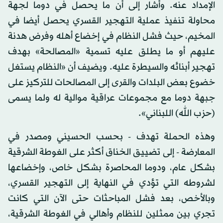
الإمداد عنه. وأشار إلى أن ما يحصل في دوما لجهة
محاولة تنفيذ عملية التهجير القسري يحصل أيضا في
المخيم، حيث فشل النظام في إخضاع أهله وفرض هدنة
عليهم أو ما يطلق عليه تسمية «المصالحة» بهدف
تهجير أبنائه والسيطرة عليه. ويضيف أن «النظام يستغل
خضوع بعض البلدات والقرى إلى المصالحات للتركيز على
جبهة دوما مع مجموعات عراقية موالية له ولما يسمى
(حزب الله) اللبناني».
وهذه الحملة تهدف - بحسب الحسيني ومصدر في
المعارضة - إلى تضييق الخناق أكثر على الغوطة الشرقية
بشكل عام، ودوما المحاصرة بشكل خاص، وإخضاعها
لشروطه التي تؤدي في النهاية إلى التهجير القسري،
وبالأخص، بعد فشل المباحثات حتى الآن التي كانت
تجري بين ممثلين للنظام وأهالي في الغوطة الشرقية،