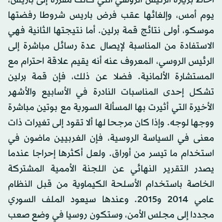
أحاط بزيارة الرئيس الروسي التي كانت مقررة إلى باريس،
يوم أمس، وإلغائها عقب فرض باريس شروطا رفضتها
موسكو، أولى نتائج قمة برلين. أما نتيجتها الثانية فهي
الاستفادة من المناسبة لإيصال عدة رسائل مباشرة إلى
الرئيس الروسي، المعروف عنه أنه يقيم علاقة احترام مع
المستشارة الألمانية. فضلا عن ذلك، فإن قمة برلين
تشكل إحدى المناسبات النادرة في الأسابيع والأشهر
الأخيرة التي أثيرت بها المسألة السورية مع بوتين مباشرة
ووجها لوجه. وإذا كان مرجحا لها ألا تقود إلى تغيرات ذات
معنى في السياسة الروسية، فإن الغربيين ماضون في
استخدام ما تيسر من أوراق. ولعل أكثرها إحراجا عندما
يصدر التقرير النهائي عن اللجنة الأممية المشتركة
الخاصة باستخدام الأسلحة الكيماوية من قبل النظام
عامي 2014 و2015. وعندها سيعود الملف السوري
مجددا إلى مجلس الأمن، وستكون روسيا في وضع صعب