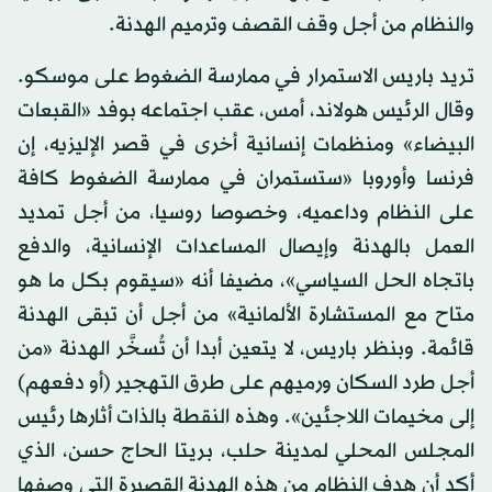
والنظام من أجل وقف القصف وترميم الهدنة.
تريد باريس الاستمرار في ممارسة الضغوط على موسكو.
وقال الرئيس هولاند، أمس، عقب اجتماعه بوفد «القبعات
البيضاء» ومنظمات إنسانية أخرى في قصر الإليزيه، إن
فرنسا وأوروبا «ستستمران في ممارسة الضغوط كافة
على النظام وداعميه، وخصوصا روسيا، من أجل تمديد
العمل بالهدنة وإيصال المساعدات الإنسانية، والدفع
باتجاه الحل السياسي»، مضيفا أنه «سيقوم بكل ما هو
متاح مع المستشارة الألمانية» من أجل أن تبقى الهدنة
قائمة. وبنظر باريس، لا يتعين أبدا أن تُسخَّر الهدنة «من
أجل طرد السكان ورميهم على طرق التهجير (أو دفعهم)
إلى مخيمات اللاجئين». وهذه النقطة بالذات أثارها رئيس
المجلس المحلي لمدينة حلب، بريتا الحاج حسن، الذي
أكد أن هدف النظام من هذه الهدنة القصيرة التي وصفها