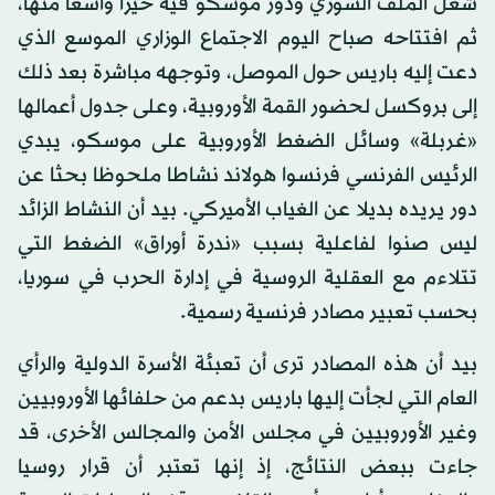
شغل الملف السوري ودور موسكو فيه حيزا واسعا منها،
ثم افتتاحه صباح اليوم الاجتماع الوزاري الموسع الذي
دعت إليه باريس حول الموصل، وتوجهه مباشرة بعد ذلك
إلى بروكسل لحضور القمة الأوروبية، وعلى جدول أعمالها
«غربلة» وسائل الضغط الأوروبية على موسكو، يبدي
الرئيس الفرنسي فرنسوا هولاند نشاطا ملحوظا بحثا عن
دور يريده بديلا عن الغياب الأميركي. بيد أن النشاط الزائد
ليس صنوا لفاعلية بسبب «ندرة أوراق» الضغط التي
تتلاءم مع العقلية الروسية في إدارة الحرب في سوريا،
بحسب تعبير مصادر فرنسية رسمية.
بيد أن هذه المصادر ترى أن تعبئة الأسرة الدولية والرأي
العام التي لجأت إليها باريس بدعم من حلفائها الأوروبيين
وغير الأوروبيين في مجلس الأمن والمجالس الأخرى، قد
جاءت ببعض النتائج، إذ إنها تعتبر أن قرار روسيا