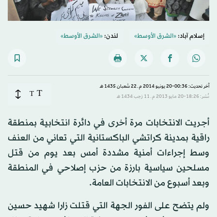
إسلام آباد:
«الشرق الأوسط»
لندن:
«الشرق الأوسط»
آخر تحديث: 00:36-20 يونيو 2014 م ـ 22 شَعبان 1435 هـ
T
T
نُشر: 18:26-20 مايو 2013 م ـ 11 رَجب 1434 هـ
أجريت الانتخابات مرة أخرى في دائرة انتخابية بمنطقة
راقية بمدينة كراتشي الباكستانية التي تعاني من العنف
وسط إجراءات أمنية مشددة أمس بعد يوم من قتل
مسلحين سياسية بارزة من حزب إصلاحي في المنطقة
وبعد أسبوع من الانتخابات العامة.
ولم يتضح على الفور الجهة التي قتلت زارا شهيد حسين