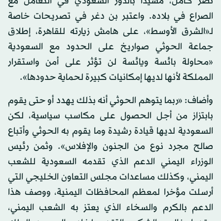
نصر كامل، مشيدا بالدور السعودي في التعامل مع
الصراع في بلاده. واعتبر بن دغر في تصريحات خاصة
لـ«الشرق الأوسط»، على هامش زيارته للقاهرة، إطلاق
جماعة الحوثي صواريخ على الحدود مع السعودية
«محاولة بائسة ويائسة لن تؤثر على أمن واستقرار
المملكة لأنها لديها إمكانيات كبيرة لحماية حدودها».
وأضاف: «ربما يتوهم الحوثي أنه بذلك يهدد أو حتى يقوم
بابتزاز من أجل الحصول على مكاسب سياسية، لكن
السعودية لديها قيادة رشيدة وما يقوم به الحوثي وأتباع
صالح مجرد نوع من الجنون والإفلاس». وثمن رئيس
الوزراء اليمني الدعم الذي تقدمه السعودية للشعب
اليمني، وكذلك مساعدات مجلس التعاون الخليجي التي
أرسلت مؤخرا لمعظم المحافظات اليمنية، ووصف هذا
الدعم بالكرم والسخاء الذي يعتز به الشعب اليمني،