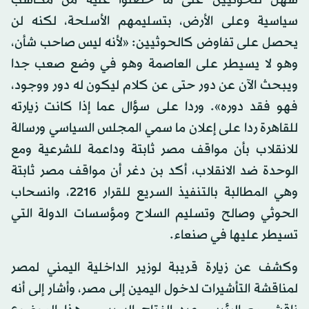
سهل للحوثيين على ما حصلوا عليه من مكاسب
سياسية وعلى الأرض، بتسليمهم الأسلحة، لكنه لن
يحصل على تفاوض كالحوثيين: «لأنه ليس صاحب شأن،
وهو لا يسيطر على العاصمة وهو في وضع صعب جدا
ويبحث الآن عن دور حتى عن كلام ليكون له دور ووجود،
فهو فقد دوره». وردا على سؤال عما إذا كانت زيارته
للقاهرة ردا على إعلان ما سمي المجلس السياسي ورسالة
للانقلاب بأن مواقف مصر ثابتة وداعمة للشرعية ومع
الوحدة ضد الانقلاب، أكد بن دغر أن مواقف مصر ثابتة
وهي المطالبة بالتنفيذ السريع للقرار 2216، وانسحاب
الحوثي وصالح وتسليم السلاح ومؤسسات الدولة التي
تسيطر عليها في صنعاء.
وكشف عن زيارة قريبة لوزير الداخلية اليمني لمصر
لمناقشة التأشيرات لدخول اليمين إلى مصر، وأشار إلى أنه