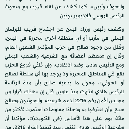
والجوف وأبين»، كما كشف عن لقاء قريب مع مبعوث
الرئيس الروسي فلاديمير بوتين.
وكشف رئيس وزراء اليمن عن اجتماع قريب للبرلمان
اليمني في مأرب أو أي منطقة أخرى محررة في اليمن،
وقلل من وجود صالح في حزب المؤتمر الشعبي العام،
وقال إن «معظم أعضائه مع الشرعية والشعب اليمني
ومع الرئيس هادي وضد الانقلاب، وإن ثلثي فروع الحزب
تقع في المناطق المحررة ولا يوجد بها أي سلطة لصالح
أو الحوثي». وحول ما يدعيه صالح بأن مدة الرئاسة
للرئيس هادي انتهت منذ عامين قال إن «هناك قرارا من
مجلس الأمن رقم 2216 لدعم شرعيته، والحوثيون وصالح
سبق وأن اعترفوا به ودخلنا مفاوضات استمرت لأكثر من
مائة يوم على هذا الأساس (في الكويت)»، مؤكدا أن
«شرعية الرئيس هادي تنتهي بعد تنفيذ القرار 2216، من