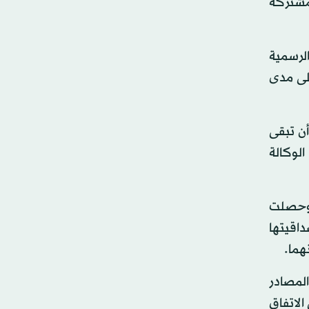
مشتركة
الرسمية
 على مدى
أن تبقى
الوكالة
 وحصلت
داقيتها
هما.
لمصادر
ق الاتفاق