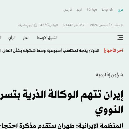
عربي
English
Türkçe
اردو
فارسى
الجمعة,
7 أغسطس 2026
-
23 صفَر 1448 هـ
الرياض
℃
42
غيوم متفرقة
الشرق الأوسط​
العالم
الرأي
ا
الذكاء الاصطناعي يبتكر فيروسات جديدة... إنجاز علمي يث
آخر الأخبار
شؤون إقليمية
إيران تتهم الوكالة الذرية بتس
النووي
المنظمة الإيرانية: طهران ستقدم مذكرة احتجا