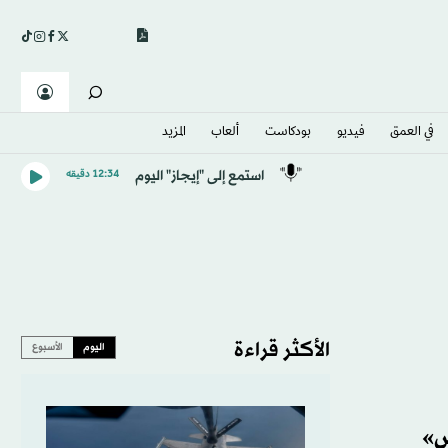
في العمق
فيديو
بودكاست
ألعاب
المزيد
استمع إلى "إيجاز" اليوم
12:34 دقيقه
الأكثر قراءة
اليوم
الأسبوع
س»