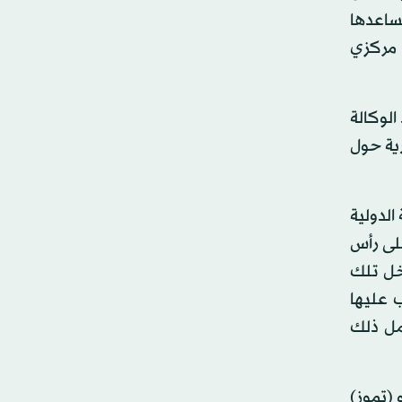
ساعدها
ران تحصل بين 2500 إلى 3500 أجهزة طرد مركزي
الوكالة
رية حول
الدولية
على رأس
خل تلك
ب عليها
مل ذلك
 في يوليو (تموز)