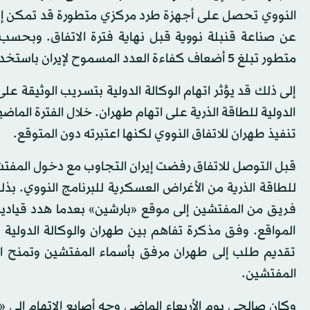
النووي تحصل على أجهزة طرد مركزي متطورة قد تمكن إير
متطور تبلغ 5 أضعاف كفاءة العدد المسموح لإيران باستخدامه حاليا من الأجهزة والمحدد بـ5060 جهاز طرد مركزي.
إلى ذلك قد يؤثر اتهام الوكالة الدولية بتسريب الوثيقة على 
الدولية للطاقة الذرية على اتهام طهران. خلال الفترة الماضية
تنفيذ طهران للاتفاق النووي لكنها اعتبرته دون المتوقع.
قبل التوصل للاتفاق رفضت إيران التجاوب مع دخول المفتشي
للطاقة الذرية من الأغراض العسكرية للبرنامج النووي. بذلك
فريق من المفتشين إلى موقع «بارشين» بعدما هدد قياد
المواقع. وفق مذكرة تفاهم بين طهران والوكالة الدولية لل
تقديم طلب إلى طهران مرفق بأسماء المفتشين وتمنح ا
المفتشين.