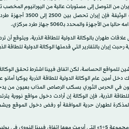
ان من التوصل إلى مستويات عالية من اليورانيوم المخصب ت
عن صناعة قنبلة نووية قبل نهاية فترة الاتفاق. وبحسب الوثيقة فإن إي
علاقات طهران بالوكالة الدولية للطاقة الذرية، ويتوقع أن ترد 
 رحبت إيران بالتقارير التي قدمتها الوكالة الدولية للطاقة الذ
ن للمواقع الحساسة، لكن اتفاق فيينا اشترط تحقق الوكالة 
 دخل أمين عام الوكالة الدولية للطاقة الذرية يوكيا أمانو 
يون في الحرس الثوري بسكب الرصاص المذاب بعيون من يد
طاقة الذرية، فإن الوكالة إن أرادت دخول مواقع نووية يترت
لمذكرة لطهران حرية الموافقة أو رفض دخول الموقع ويش
وكان صالحي يوم الأربعاء الماضي وجه أصابع الاتهام إلى «مجموعة 5+1» التي أبرمت معها اتفاق فيينا النووي