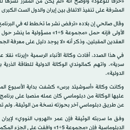
«خرقا للوعود» وأوضح أنه «لم يكن من المقرر نشرها ل
المشرفة على تنفيذ الاتفاق بين إيران والدول الست الكبرى ب
وقال صالحي إن بلاده «ترفض نشر ما تخطط له في البرنامج 
الأولى فإنه حمل «مجموعة 5+1» 
العقدين المقبلين، وذكر أنه «لا يوجد دليل على معرفة الجم
في هذا الصدد، أفادت وكالة الأنباء الرسمية «إيرنا» نقلا
سرية». واتهم كمالوندي الوكالة الدولية للطاقة الذرية 
الدولية».
وكانت وكالة «أسوشيتد برس» كشفت بداية الأسبوع الماض
عليها الوكالة من دبلوماسي كان عمله منصبا على برنامج 
عن طريق دبلوماسي آخر بحوزته نسخة من الوثيقة. ولم تش
وفق ما سربته الوثيقة فإن عمر «الهروب النووي» لإيران
الدبلوماسية فإن «مجموعة 5+1» وافق