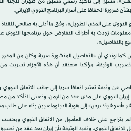
لعلن»، مشيرا إلى تأكيد رسمي مسبق من طهران للجنة ال
شأن ضرورة الحفاظ على أسرار البرنامج النووي الإيراني.
النووي على المدى الطويل». وفق ما أدلى به صالحي للقناة 
مسؤولية ما ينشر حول معلومات زودت به أطراف التفاوض حول برنامجها النووي
يع بالتفاصيل».
 عن كمالوندي أن «التفاصيل المنشورة سرية وكان من المقرر 
بتسريب الوثيقة، مؤكدا «نعتقد أن هذه الأجزاء تسربت من 
ي عن وثيقة تعتبر اتفاقا سريا إلى جانب الاتفاق النووي
إيران النووي على مدى عقد من الزمن، وتسنى التأكد من مص
ر «أسوشيتد برس» إلى هوية الدبلوماسيين بناء على طلب من
 لم يتراجع على خلاف المأمول من الاتفاق النووي وبحسب ا
ت على الجزء المكمل للاتفاق النووي. وتفيد الوثيقة بأن إيران بعد عقد من تطبي