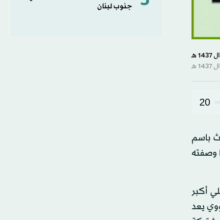
5
جنوب لبنان
20
دث باسم
ا وصفته
لي أكبر
ووي يعد