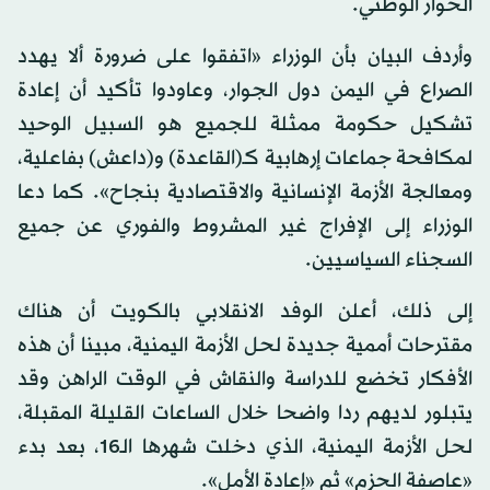
الحوار الوطني.
وأردف البيان بأن الوزراء «اتفقوا على ضرورة ألا يهدد
الصراع في اليمن دول الجوار، وعاودوا تأكيد أن إعادة
تشكيل حكومة ممثلة للجميع هو السبيل الوحيد
لمكافحة جماعات إرهابية كـ(القاعدة) و(داعش) بفاعلية،
ومعالجة الأزمة الإنسانية والاقتصادية بنجاح». كما دعا
الوزراء إلى الإفراج غير المشروط والفوري عن جميع
السجناء السياسيين.
إلى ذلك، أعلن الوفد الانقلابي بالكويت أن هناك
مقترحات أممية جديدة لحل الأزمة اليمنية، مبينا أن هذه
الأفكار تخضع للدراسة والنقاش في الوقت الراهن وقد
يتبلور لديهم ردا واضحا خلال الساعات القليلة المقبلة،
لحل الأزمة اليمنية، الذي دخلت شهرها الـ16، بعد بدء
«عاصفة الحزم» ثم «إعادة الأمل».