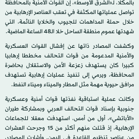
بالمكلا، لـ«الشرق الأوسط»، إن القوات الأمنية بالمحافظة
تواصل عملياتها المكثفة في تعقب العناصر الإرهابية من
خلال حملة المداهمات للجيوب والخلايا النائمة، التي
شهدتها عموم منطقة الساحل خلا الـ48 الساعة الماضية.
وكشفت المصادر ذاتها عن إفشال القوات العسكرية
والأمنية المدعومة من قوات التحالف مخططا إرهابيا
كبيرا كان يستهدف زعزعة الأمن والاستقلال بحاضرة
المحافظة، ويرمي إلى تنفيذ عمليات إرهابية تستهدف
مرافق حيوية مهمة مثل المطار والميناء وميناء النفط.
وكانت عملية استباقية نفذتها قوات أمنية وعسكرية
جنوبية بإسناد قوات التحالف العربي وبمشاركة طيران
«الأباتشي»، أول من أمس، استهدفت معقلا للجماعات
الإرهابية، إذ قتلت منهم أكثر من 15 وجرحت العشرات
من عناصر تنظيم القاعدة في اليمن. وأشارت المصادر،