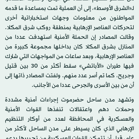
لـ«الشرق الأوسط»، إلى أن العملية تمت بمساعدة ما قدمه
المواطنون من معلومات وجهات استخباراتية أخرى
لتحركات العناصر الإرهابية بمنطقة روكب شرق المكلا.
وقالت المصادر إن الحملة الأمنية استهدفت عددا من
المنازل بشرق المكلا كان بداخلها مجموعة كبيرة من
العناصر الإرهابية، وبعد ساعات من المواجهات التي شارك
فيها طيران «الأباتشي» سقط أكثر من 30 بين قتيل
وجريح، كما تم أسر عدد منهم. ولفتت المصادر ذاتها إلى
أن من بين الأسرى والجرحى عددا من الأجانب.
وتشهد مدن ساحل حضرموت إجراءات أمنية مشددة
وحملات دهم واعتقالات تنفذها القوات الأمنية
والعسكرية في المحافظة لعدد من أوكار التنظيم
الإرهابي الذي كان يسيطر على مدن الساحل لأكثر من
عام، قبل أن تتمكن القوات العسكرية من تحريرها بدعم