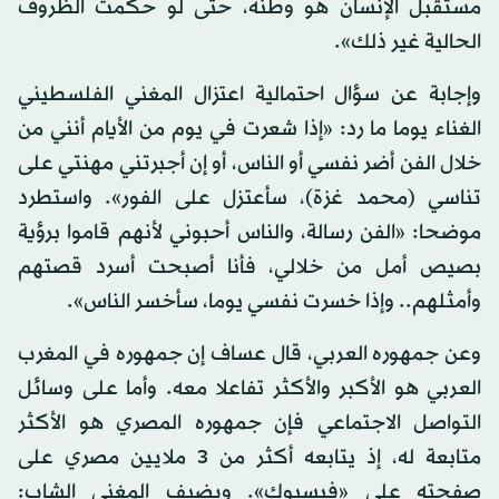
مستقبل الإنسان هو وطنه، حتى لو حكمت الظروف
الحالية غير ذلك».
وإجابة عن سؤال احتمالية اعتزال المغني الفلسطيني
الغناء يوما ما رد: «إذا شعرت في يوم من الأيام أنني من
خلال الفن أضر نفسي أو الناس، أو إن أجبرتني مهنتي على
تناسي (محمد غزة)، سأعتزل على الفور». واستطرد
موضحا: «الفن رسالة، والناس أحبوني لأنهم قاموا برؤية
بصيص أمل من خلالي، فأنا أصبحت أسرد قصتهم
وأمثلهم.. وإذا خسرت نفسي يوما، سأخسر الناس».
وعن جمهوره العربي، قال عساف إن جمهوره في المغرب
العربي هو الأكبر والأكثر تفاعلا معه. وأما على وسائل
التواصل الاجتماعي فإن جمهوره المصري هو الأكثر
متابعة له، إذ يتابعه أكثر من 3 ملايين مصري على
صفحته على «فيسبوك». ويضيف المغني الشاب: