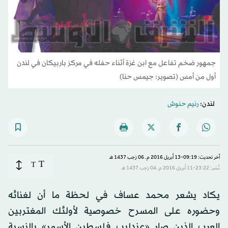
جمهور ضخم تفاعل مع ابن غزة أثناء حفله في مركز باربيكان في لندن
أول من أمس (تصوير: جيمس حنا)
لندن:
رنيم حنوش
آخر تحديث: 09:19-13 أبريل 2016 م ـ 06 رَجب 1437 هـ
T
T
نُشر: 23:22-11 أبريل 2016 م ـ 04 رَجب 1437 هـ
يكاد يشعر محمد عساف في لحظة ما أن لغنائه
وحضوره على المسرح خصوصية لأولئك المغتربين
العرب الذين صار «عندليب فلسطين الأسمر» بالنسبة