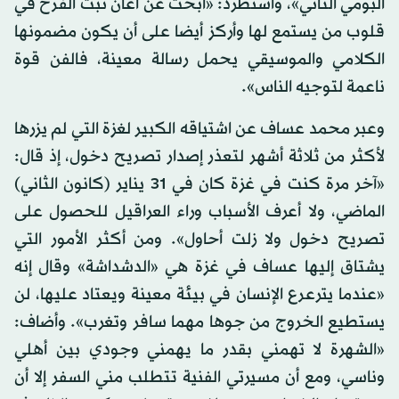
ألبومي الثاني»، واستطرد: «أبحث عن أغان تبث الفرح في
قلوب من يستمع لها وأركز أيضا على أن يكون مضمونها
الكلامي والموسيقي يحمل رسالة معينة، فالفن قوة
ناعمة لتوجيه الناس».
وعبر محمد عساف عن اشتياقه الكبير لغزة التي لم يزرها
لأكثر من ثلاثة أشهر لتعذر إصدار تصريح دخول، إذ قال:
«آخر مرة كنت في غزة كان في 31 يناير (كانون الثاني)
الماضي، ولا أعرف الأسباب وراء العراقيل للحصول على
تصريح دخول ولا زلت أحاول». ومن أكثر الأمور التي
يشتاق إليها عساف في غزة هي «الدشداشة» وقال إنه
«عندما يترعرع الإنسان في بيئة معينة ويعتاد عليها، لن
يستطيع الخروج من جوها مهما سافر وتغرب». وأضاف:
«الشهرة لا تهمني بقدر ما يهمني وجودي بين أهلي
وناسي، ومع أن مسيرتي الفنية تتطلب مني السفر إلا أن