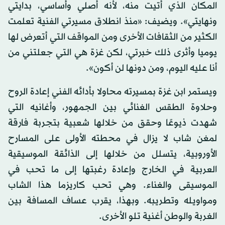
المكان الذي أتيت منه، لأنه أصلي وأساسي، بدايتي
ونهايتي». ويضيف: «منذ انطلاق مسيرتي الفنية تعلمت
الكثير من الثقافات الأخرى ومن المواقف التي أتعرض لها
يوميا وأثرى ذلك خبرتي، لكن غزة هي التي جعلتني من
أنا عليه اليوم، ومن دونها لن أكون».
ويستمر ابن غزة بمسيرته محاولا بأدائه الفني إعادة الروح
وحلاوة الطقس الغنائي بين الجمهور، وأغانيه التي
شهدت ذيوعًا وحقق من خلالها شعبية بتجربة فارقة
لمغن شاب لا يزال في محطته الأولى على المسارح
الأوروبية، يتسلل من خلالها إلى الذائقة الموسيقية
العربية في الخارج وإعادة رغبتها إلى ما تحب في
الموسيقى والغناء. وهي تحب كاريزما هذا الشاب
ومواويله وتطريبه. وبهذا، يقرب عساف المسافة بين
الغربة والوطن أغنية تلو الأخرى.