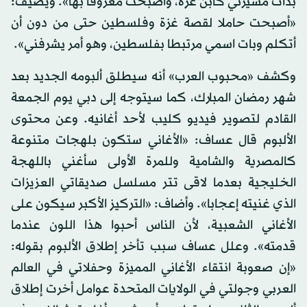
بدأت مسيرتي كابن غزة، وأصبحت معروفا بها». ويضيف:
«أصبحت حاملا لقصة غزة وفلسطين حتى من دون أن
أتكلم وبات اسمي مرتبطا بفلسطين، وهو أمر يشرفني».
وكشف «محبوب العرب» أنه سيطلق ألبومه الجديد بعد
شهر رمضان المبارك، كما سيتوجه إلى دبي يوم الجمعة
القادم لتصوير فيديو كليب لأحد أغانيه. وعن محتوى
الألبوم قال عساف: «الأغاني ستكون بلهجات متنوعة
كالمصرية والشامية وللمرة الأولى سأغني باللهجة
الخليجية بعدما لاقى تتر مسلسل صديقاتي العزيزات
الذي غنيته إعجابا». وأضاف: «التركيز الأكبر سيكون على
الأغاني الشعبية، لأن الناس أحبوا هذا اللون عندما
قدمته». وعلل عساف سبب تأخر إطلاق الألبوم بقوله:
«إن صعوبة انتقاء الأغاني المميزة وحفلاتي في العالم
العربي وجولتي في الولايات المتحدة عوامل أخرت إطلاق