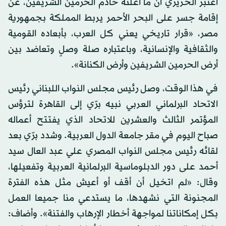
اعتبر الحريري أن ما أعلنه خادم الحرمين الشريفين، عن
إقامة جسر على البحر الأحمر يربط المملكة بجمهورية
مصر، «قرار تاريخي يعني كل العرب، بأبعاده القومية
والثقافية والإنسانية، وباعتباره صلة وصلٍ وتعاضد بين
أرض الحرمين الشريفين وأرض الكنانة».
في هذا الوقت، وصل رئيس مجلس النواب اللبناني رئيس
الاتحاد البرلماني العربي نبيه برّي إلى القاهرة لترؤس
المؤتمر الثالث والعشرين للاتحاد الذي يفتتح أعماله
صباح اليوم في مقر جامعة الدول العربية. وشدد برّي بعد
لقائه رئيس مجلس النواب المصري علي عبد العال سيد
أحمد على دور الدبلوماسية البرلمانية العربية وتفعيلها،
وقال: «لم اتخيل أن أقف أو أعيش مثل هذه الفترة
المجنونة التي نشهدها، ما يستدعي منا جميعا العمل
بكل إمكاناتنا لمواجهة أخطار الإرهاب والفتنة». وأضاف: