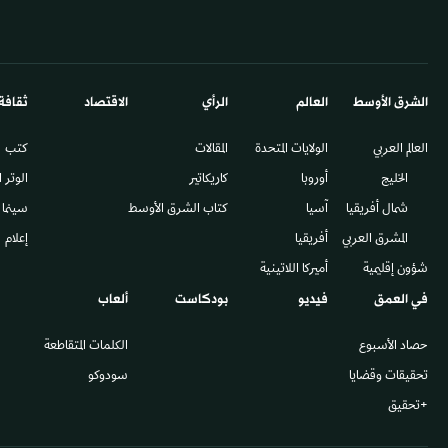
الشرق الأوسط​
العالم
الرأي
الاقتصاد
ثقافة
العالم العربي
الولايات المتحدة
المقالات
كتب
الخليج
أوروبا
كاريكاتير
الوتر 
شمال أفريقيا
آسيا
كتاب الشرق الأوسط
سينما
المشرق العربي
أفريقيا
إعلام
شؤون إقليمية
أميركا اللاتينية
في العمق
فيديو
بودكاست
ألعاب
حصاد الأسبوع
الكلمات المتقاطعة
تحقيقات وقضايا
سودوكو
+تحقيق