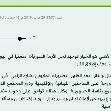
نُشر: 23:37-25 مارس 2016 م ـ 16 جمادى الآخرة 1437 هـ
T
T
هلي هو الخيار الوحيد لحل الأزمة السورية»، متمنيا في اليوم
ص وقف إطلاق النار.
 والتقى بعد الظهر البطريرك الماروني بشارة الراعي، في م
وحة على الساحتين اللبنانية والإقليمية ودور المجتمع ال
وع رئاسة الجمهورية، وكان هناك توافق على وجوب «تع
غ يزيد من أزمات لبنان ويسير به إلى الوراء، إضافة إلى مسألة ا
منية.