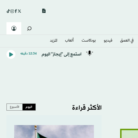
في العمق
فيديو
بودكاست
ألعاب
المزيد
استمع إلى "إيجاز" اليوم
12:34 دقيقه
الأكثر قراءة
اليوم
الأسبوع