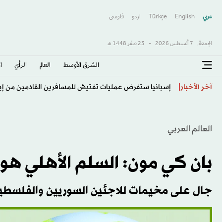
عربي
English
Türkçe
اردو
فارسى
الجمعة,
7 أغسطس 2026
-
23 صفَر 1448 هـ
الشرق الأوسط​
العالم
الرأي
ا
«دورة تورونتو»: ريباكينا إلى ثمن النهائي
آخر الأخبار
العالم العربي
بان كي مون: السلم الأهلي هو ا
جال على مخيمات للاجئين السوريين والفلسطين