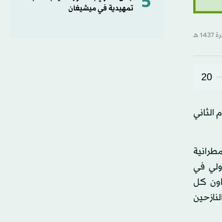
5
تمهيدية في ميشيغان
20
 الثاني
طرانية
دولي في
اون كل
لنازحين