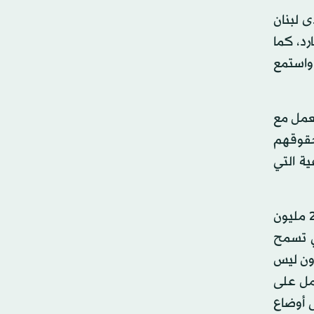
ى لبنان
رد، كما
 واستمع
تعمل مع
حقوقهم
ية التي
من جهته، أعلن رئيس البنك الدولي جيم يونغ كيم، الذي كان مرافقا لأمين عام الأمم المتحدة في جولته، عن تقديم 25 مليون
تي تسمح
زون ليس
مل على
ى أوضاع