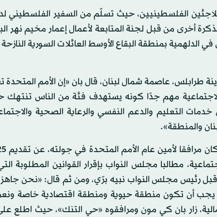
 للاجئين الفلسطينيين، حيث تسلّم من السفير الفلسطيني لد
رة أخرى من قبل لجنة المتابعة لأعمال إعمار مخيم نهر البا
ي الدلهمية بمنطقة البقاع الأوسط العائلات السورية النازحة
نة طرابلس، عاصمة شمال لبنان، قال بان «إن الأمم المتحدة 
 الاجتماعية مهم جدًا كونه يستهدف فئة من الناس تنتهك 
ن خدمات التعليم والدعم النفسي والرعاية الصحية والاجتماع
نان والمنطقة».
تماعية، مطالبا مجلس النواب بإقرار القوانين المطلوبة ال
ن قبل رئيس مجلس النواب نبيه برّي، ومن ثم قال: «نحن جاه
س يجب أن تكون منطقة حيوية ومنطقة اقتصادية خاصة ونع
مالية، زار بان كي مون ومرافقوه «حي التنك»، حيث اطلع عل