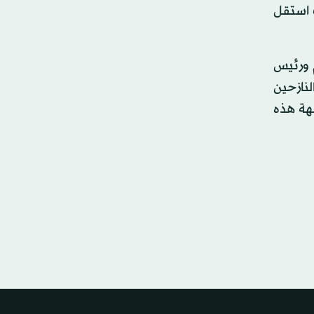
ث استقل
 ورئيس
نازحين
جهة هذه