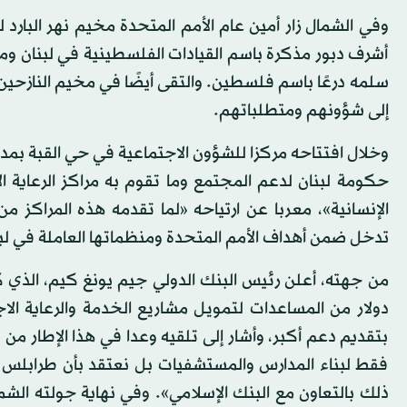
وفي الشمال زار أمين عام الأمم المتحدة مخيم نهر البارد
أشرف دبور مذكرة باسم القيادات الفلسطينية في لبنان ومذك
سلمه درعًا باسم فلسطين. والتقى أيضًا في مخيم النازحين ف
إلى شؤونهم ومتطلباتهم.
وخلال افتتاحه مركزا للشؤون الاجتماعية في حي القبة بمدي
حكومة لبنان لدعم المجتمع وما تقوم به مراكز الرعاية
الإنسانية»، معربا عن ارتياحه «لما تقدمه هذه المراكز م
تدخل ضمن أهداف الأمم المتحدة ومنظماتها العاملة في لب
دولار من المساعدات لتمويل مشاريع الخدمة والرعاية الاج
بتقديم دعم أكبر، وأشار إلى تلقيه وعدا في هذا الإطار م
فقط لبناء المدارس والمستشفيات بل نعتقد بأن طرابل
ذلك بالتعاون مع البنك الإسلامي». وفي نهاية جولته الش