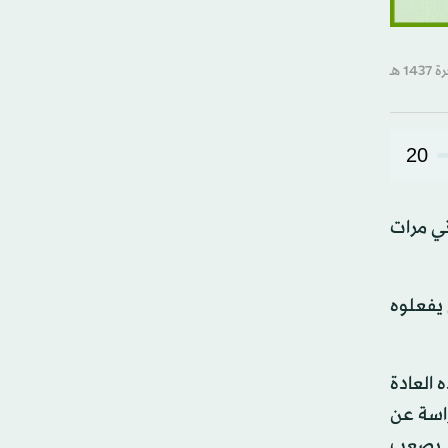
20
ص العادي يقول كلمة «آسف» (sorry) نحو ثماني مرات
 يفعلوه
 العادة
راسة عن
مر يصعب