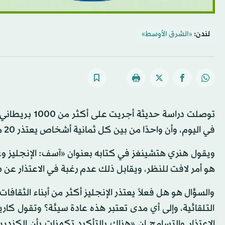
لندن:
«الشرق الأوسط»
في اليوم، وأن واحدًا من بين كل ثمانية أشخاص يعتذر 20 مرة في اليوم الواحد.
ويقول هنري هتشينغز في كتابه بعنوان «آسف: الإنجليز وعا
هو أمر لافت للنظر، ويقابل ذلك عدم رغبة في الاعتذار عن
والسؤال هو هل فعلاً يعتذر الإنجليز أكثر من أبناء الثقافات
التلقائية، وإلى أي مدى تعتبر هذه عادة سيئة؟ وتقول كا
الاعتذار والتسامح إن «هناك بالتأكيد تكهنات بأن الكند