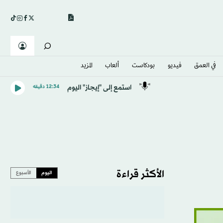
في العمق
فيديو
بودكاست
ألعاب
المزيد
استمع إلى "إيجاز" اليوم
12:34 دقيقه
الأكثر قراءة
اليوم
الأسبوع