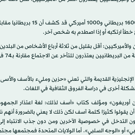
وكان استطلاع أجرته مؤسسة «يو غوف» لعينة تزيد عن 1600 بريطاني و1000 أم
أ ارتكبه أو إذا اصطدم به شخص آخر.
والأميركيين: أقل بقليل من ثلاثة أرباع الأشخاص من البلدين
«آسف» إذا قاطعوا أحدًا أثناء
كننا تتبع أصول كلمة آسف (sorry) إلى كلمة «sariq» الإنجليزية القديمة والتي تعني «حزين ومليء بالأسف و
كلة أخرى في دراسة الفروق الثقافية في اللغات.
ن أوريغون» ومؤلف كتاب «آسف لذلك: لغة اعتذار الجمهور»:
قولوا كثيرًا كلمة آسف لكن ذلك لا يعني بالضرورة أنهم نا
دون التدخل في خصوصية الآخرين ومن دون جذب الانتباه إلى 
» أو «الوجه السلبي». أما الولايات المتحدة فمجتمعها مجت