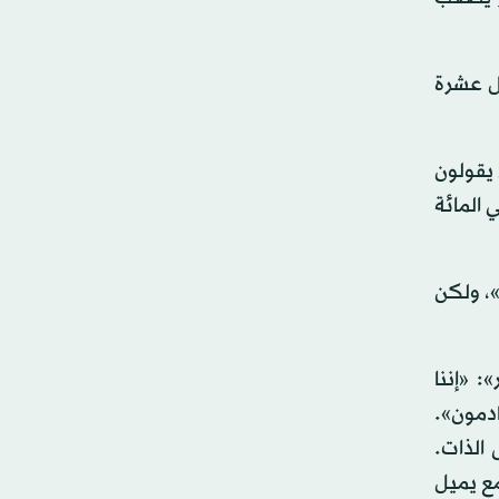
يركي قد كشف أن 15 بريطانيا مقابل عشرة
 يقولون
 الحديث. وهناك 84 في المائة من البريطانيين يعتذرون للتأخر عن الاجتماع مقارنة بـ74 في المائة
الأسى»، ولكن
 «إننا
دمون».
الذات.
مع يميل