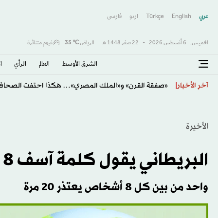
عربي
English
Türkçe
اردو
فارسى
الخميس,
6 أغسطس 2026
-
22 صفَر 1448 هـ
الرياض
℃
35
غيوم متناثرة
الشرق الأوسط​
العالم
الرأي
ا
يايسله يودّع الأهلي برسالة مؤثرة بعد ثلاثة مواسم حافلة با
آخر الأخبار
الأخيرة
البريطاني يقول كلمة آسف 8 مرات في اليوم
واحد من بين كل 8 أشخاص يعتذر 20 مرة