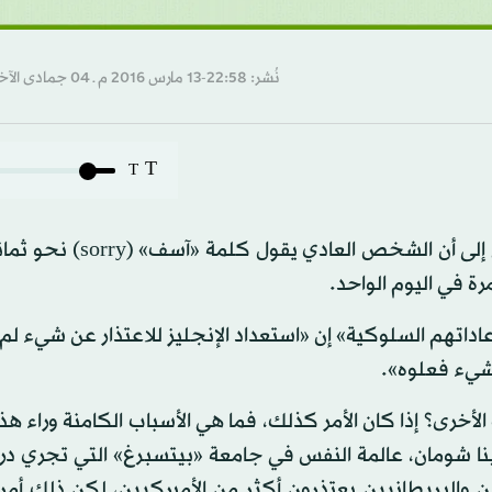
نُشر: 22:58-13 مارس 2016 م ـ 04 جمادى الآخرة 1437 هـ
T
T
توصلت دراسة حديثة أجريت على أكثر من 1000 بريطاني إلى أن الشخ
داتهم السلوكية» إن «استعداد الإنجليز للاعتذار عن شيء لم
 شيء فعلوه».
 الأخرى؟ إذا كان الأمر كذلك، فما هي الأسباب الكامنة وراء هذه
رينا شومان، عالمة النفس في جامعة «بيتسبرغ» التي تجري د
يين والبريطانيين يعتذرون أكثر من الأميركيين، لكن ذلك أ