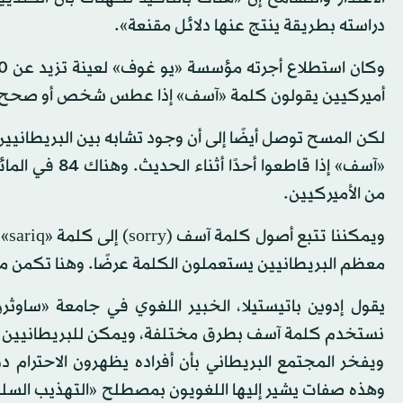
دراسته بطريقة ينتج عنها دلائل مقنعة».
أميركيين يقولون كلمة «آسف» إذا عطس شخص أو صحح خط
لكن المسح توصل أيضًا إلى أن وجود تشابه بين البريطانيين 
من الأميركيين.
ويم
معظم البريطانيين يستعملون الكلمة عرضًا. وهنا تكمن مش
يقول إدوين باتيستيلا، الخبير اللغوي في جامعة «ساوثر
نستخدم كلمة آسف بطرق مختلفة، ويمكن للبريطانيين أن ي
ويفخر المجتمع البريطاني بأن أفراده يظهرون الاحترام 
وهذه صفات يشير إليها اللغويون بمصطلح «التهذيب السلبي