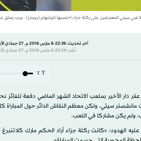
عبي سيتي المعترضين على ركلة جزاء احتسبها لتوتنهام (رويترز) - ويب يعلق ع
آخر تحديث: 22:36-6 مارس 2016 م ـ 27 جمادي الأول 1437 هـ
نُشر: 22:29-6 مارس 2016 م ـ 27 جمادي الأول 1437 هـ
T
T
ر دار الأخير بملعب الاتحاد الشهر الماضي دفعة للفائز نح
 مانشستر سيتي، ولكن معظم النقاش الدائر حول المباراة كا
، ولم يكن مشاركا في اللعب.
ليه الهدوء: «كانت ركلة جزاء أراد الحكم مارك كلاتنبرغ 
 اللحظة المحورية التي حسمت المباراة».