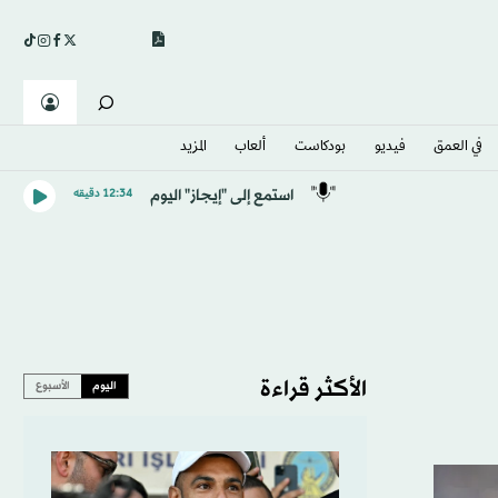
في العمق
فيديو
بودكاست
ألعاب
المزيد
استمع إلى "إيجاز" اليوم
12:34 دقيقه
الأكثر قراءة
اليوم
الأسبوع