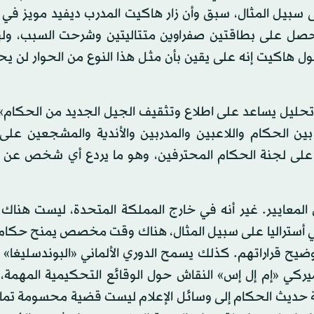
 سبيل المثال، سبق وأن زار هاكيت المدرب ديفيد مويز في 
حصل على بطاقتين صفراوين متتاليتين وشرحت السبب، وله
اكيت إنه على يقين بأن مثل هذا النوع من الحوار لن ي
ليل يساعد على اطلاع وتثقيف الجيل الجديد من الحكام». 
 الحكام واللاعبين والمدربين والأندية والمشجعين على ا
ر على لجنة الحكام المحترفين، وهو ما يردع أي شخص عن 
لمعايير. غير أنه في خارج المملكة المتحدة، ليست هناك 
في أستراليا على سبيل المثال، هناك وقت مخصص يمنح حكام 
وضيح قراراتهم. كذلك يسمح الدوري الألماني «البوندسليغا»
ميركي «إم إل إس» النقاش حول الوقائع التحكيمية المهمة،
لة حديث الحكام إلى وسائل الإعلام ليست قضية محسومة تمام