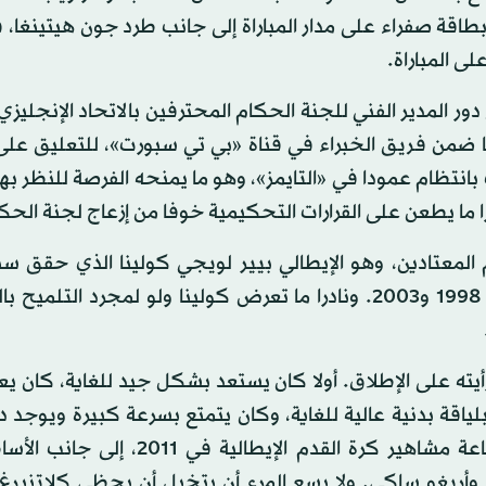
يحت له زاوية رؤية أفضل لكان طرده. ورغم أنه أشهر 14 بطاقة صفراء على مدار المباراة إلى جانب طرد جون هيت
ى المباراة.
ل ويب التحكيم في أغسطس (آب) 2014، تولى دور المدير الفني للجنة الحكام المحترفين بالاتحاد الإن
ضمن فريق الخبراء في قناة «بي تي سبورت»، للتعليق على 
 بانتظام عمودا في «التايمز»، وهو ما يمنحه الفرصة للنظر ب
ا ما يطعن على القرارات التحكيمية خوفا من إزعاج لجنة الحك
لمعتادين، وهو الإيطالي بيير لويجي كولينا الذي حقق سبق
باختياره أفضل حكم في العالم لست سنوات متتالية بين 1998 و2003. ونادرا ما تعرض كولينا ولو لمجرد ا
ه على الإطلاق. أولا كان يستعد بشكل جيد للغاية، كان ي
 بلياقة بدنية عالية للغاية، وكان يتمتع بسرعة كبيرة ويوجد د
المكان السليم». وفضلا عن هذا تم تكريم كولينا في قاعة مشاهير كرة القدم الإيط
ي وأريغو ساكي. ولا يسع المرء أن يتخيل أن يحظى كلاتنبرغ