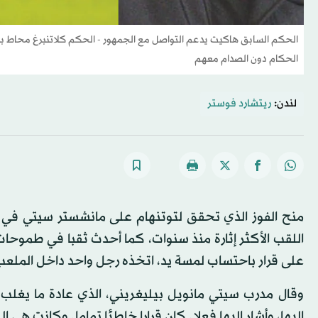
الحكم السابق هاكيت يدعم التواصل مع الجمهور - الحكم كلاتنبرغ محاط بلا
الحكام دون الصدام معهم
لندن:
ريتشارد فوستر
منح الفوز الذي تحقق لتوتنهام على مانشستر سيتي في عق
اللقب الأكثر إثارة منذ سنوات، كما أحدث ثقبا في طموحات
على قرار باحتساب لمسة يد، اتخذه رجل واحد داخل الملعب
وقال مدرب سيتي مانويل بيليغريني، الذي عادة ما يغلب ع
إليها، وأشار إليها فعلا. كان قرارا خاطئا تماما. وكانت هي