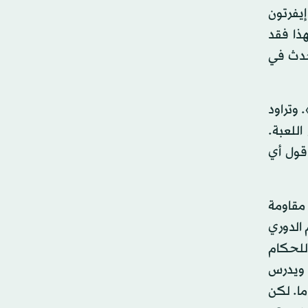
إيفرتون
ذا فقد
حدث في
وتراود
للعبة.
قول أي
مقاومة
الدوري
 للحكام
 ويدرس
ا. لكن