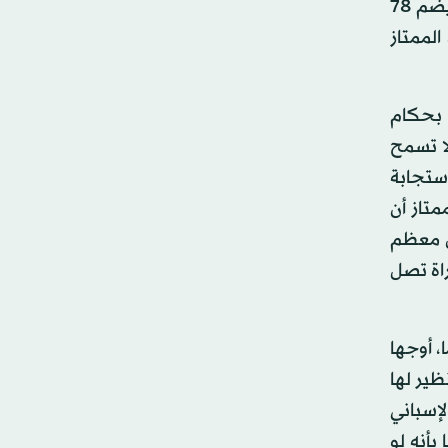
مايك ريلي، المدير العام للجنة الحكام المحترفين يبدو عازما على مواصلة سياج السرية المضروب حول فريقه الذي يضم 78
 الدوري الممتاز
 بحكام
لا تسمح
ثل مصالحهم بأي تفاعل من أي نوع مع وسائل الإعلام. لقد تأسست لجنة الحكام المحترفين في 2001 استجابة
متاز أن
 يحصل معظم
ى عام 1988، كانت أتعاب المباراة تصل
كام في العالم. وبلغت مسيرة رجل الشرطة السابق البالغ من العمر 44 عاما، أوجها
ظير لها
لإسباني
قا بأنه لو