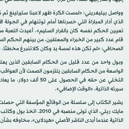
وواصل بيليغريني: «لمست الكرة ظهر لاعبنا ستيرلينغ ثم ك
الذي أدار المباراة التي خسرناها أمام توتنهام في الجولة ا
تعيين الحكم نفسه كان بالقرار السليم». أعيدت اللعبة مرار
قام عدد كبير من الخبراء والمعلقين، من بينهم الحكم ال
الصحافي: «لم تكن هذه لمسة يد وكان كلاتنبرغ مخطئا. 
وبول واحد من عدد قليل من الحكام السابقين الذين يعل
الواسعة من الحكام السابقين يلتزمون الصمت لأن العواقب
التخلي عن حقه في الحصول 
سيرته الذاتية، «الوقت الإضافي».
يشير الكتاب إلى سلسلة من الوقائع المؤسفة التي حصلت 
مايك ريلي، الذي تولى منص
الذاتية عندما أبدى الناشر الأصلي «هيدلاين»، مخاوفه بشأن