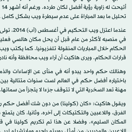
أت
تحليل ما بعد المباراة على عدم سيطرة ويب بشكل كامل عل
عندما اعتز
في منصبه لأكثر من عام قبل أن يحل مكان هالسي فعليا 
الحكام خلال المباريات المنقولة تلفزيونيا. كما يكتب ويب
قرارات الحكام. ويرى هاكيت أن آراء ويب محافظة وأنه نادر
وهنالك حكم واحد يبدو أنه في منأى عن الإساءات والذم ا
مهنة تعد السخرية التي لا تتوقف جزءا لا يتجزأ من سماتها.
ويقول هاكيت: «كان (كولينا) من دون شك أفضل حكم رأيت
الفرق، واللاعبين والتكتيكات إلى آخره، وثانيا، كان يتمتع
اللاعبين والمدربين من أمثل روبرتو باجيو ومارتشيلو ليب