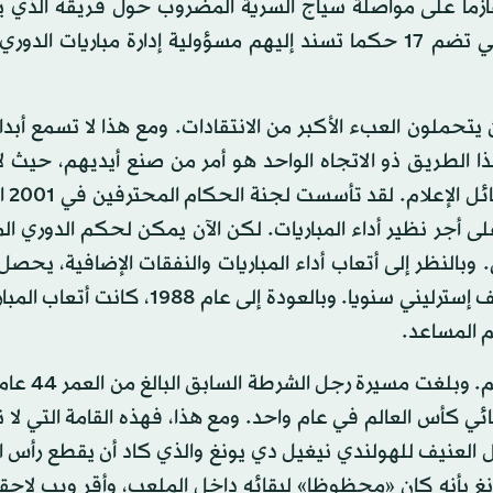
حكما و247 من الحكام المساعدين، والقائمة المنتقاة التي تضم 17 حكما تسند إليهم مسؤولية إدارة مباريات
حملون العبء الأكبر من الانتقادات. ومع هذا لا تسمع أبدا
ا الطريق ذو الاتجاه الواحد هو أمر من صنع أيديهم، حيث 
اللجنة التي تم
أجر نظير أداء المباريات. لكن الآن يمكن لحكم الدوري الم
ل لنحو 70 ألف جنيه إسترليني. وبالنظر إلى أتعاب أداء المباريات والنفقات الإضافية،
الحكام من أعضاء اللجنة المنتقاة على ما يصل إلى مائة ألف إسترليني سنويا. وبالعودة إل
كان هيوارد ويب يصنف كواحد من أفضل الح
ئي كأس العالم في عام واحد. ومع هذا، فهذه القامة التي لا ن
ل العنيف للهولندي نيغيل دي يونغ والذي كاد أن يقطع رأس ا
كأس عالم 2010. واعترف دي يونغ بأنه كان «محظوظا» لبقائه داخل الملعب، وأقر ويب لاح