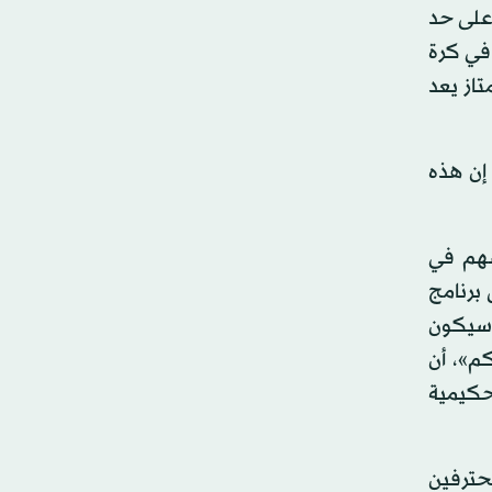
 على حد
 في كرة
تاز يعد
إن هذه
سهم في
 برنامج
ه سيكون
م»، أن
حكيمية
حترفين