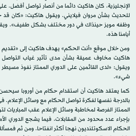
الإنجليزية، كان هاكيت دائما من أنصار تواصل أفضل. على
للحديث بشأن مروان فيلايني. ويقول هاكيت: «كان قد 
وظفه مويز حينذاك في دور مختلف بشكل طفيف». ويقول ه
أيامنا هذه.
ومن خلال موقع «أنت الحكم» يهدف هاكيت إلى «تقديم تح
هاكيت مخاوف عميقة بشأن مدى تأثير غياب التواصل بين
ويقول: «لدى القائمين على الدوري الممتاز نفوذ مسيط
شيء».
كما يعتقد هاكيت أن استقدام حكام من أوروبا سيحسن ا
بالدرجة نفسها لفكرة تواصل الحكام مع وسائل الإعلام. 
الممتاز الفرصة لمخاطبة وسائل الإعلام عقب المباريات لت
بإجراء عدد محدود من المقابلات، فيما يشجع الدوري الأ
الحكام الاسكوتلنديون نهجا أكثر انفتاحا. ومن ثم فمسأ