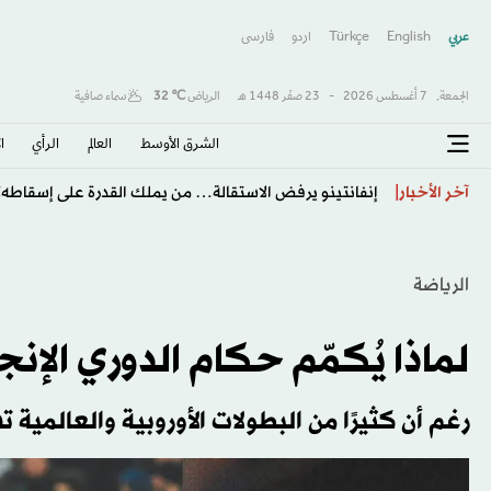
عربي
English
Türkçe
اردو
فارسى
الجمعة,
7 أغسطس 2026
-
23 صفَر 1448 هـ
الرياض
℃
32
سماء صافية
الشرق الأوسط​
العالم
الرأي
ا
طرابزون يكتب صفحة جديدة مع صلاح… استقبال أسطور
آخر الأخبار
الرياضة
لماذا يُكمّم حكام الدوري الإن
رغم أن كثيرًا من البطولات الأوروبية والعالمي