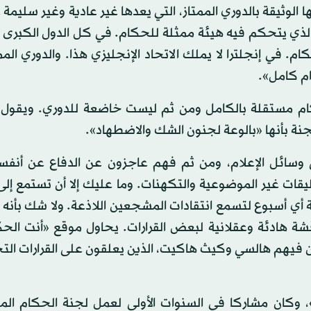
الوثيقة بالدوري الممتاز، التي يعدها غير عادية وغير سليمة
م الذي يتحكم فيه هيئة ممثلة للحكام. في كل الدول الكبرى
. في إنجلترا لا يملك الاتحاد الإنجليزي هذا. والدوري المم
ام كامل».
كام مستقلة بالكامل ومن ثم ليست خاضعة للدوري. ويقول 
لجنة بأنها «بالوعة لجنون الشك والاضطهاد».
 وسائل الإعلام، ومن ثم فهم عاجزون عن الدفاع عن أنف
قات غير الموضوعية والتكهنات. وما عليك إلا أن تستمع إلى
هاية أي أسبوع لتسمع انتقادات المشجعين اللاذعة. ولا شك بأن
شة هادئة وعقلانية لبعض القرارات. يحاول موقع «أنت الحك
ن فيهم هالسي وكيث هاكيت، الذين يعلقون على القرارات الت
ا»، وكان مشاركا في السنوات الأولى لعمل لجنة الحكام الم