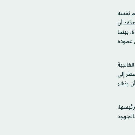
كم نفسه
عتقد أن
، بينما
ي عموده
غالبية
ضطر إلى
ر أن ينشر
ئيسها،
شر بالجهود