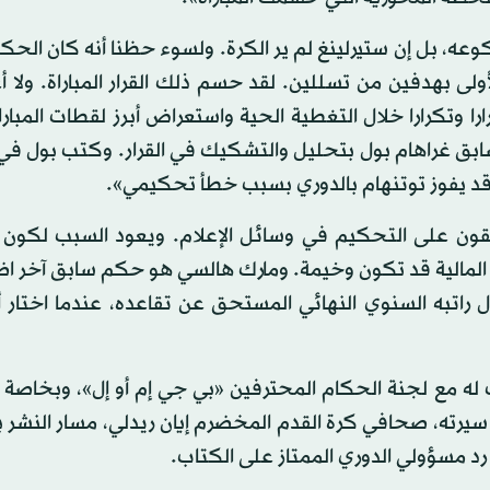
وعه، بل إن ستيرلينغ لم ير الكرة. ولسوء حظنا أنه كان الح
لأولى بهدفين من تسللين. لقد حسم ذلك القرار المباراة. ولا أ
ا وتكرارا خلال التغطية الحية واستعراض أبرز لقطات المباراة
سابق غراهام بول بتحليل والتشكيك في القرار. وكتب بول ف
قد يفوز توتنهام بالدوري بسبب خطأ تحكيمي».
قون على التحكيم في وسائل الإعلام. ويعود السبب لكون ال
 المالية قد تكون وخيمة. ومارك هالسي هو حكم سابق آخر ا
على 50 ألف دولار، ما يعادل راتبه السنوي النهائي المستحق عن تقاعده، عندما اختا
له مع لجنة الحكام المحترفين «بي جي إم أو إل»، وبخاصة ر
به في 2010. اتخذ بول وكاتب سيرته، صحافي كرة القدم المخضرم إيان ريدلي، مسار الن
 رد مسؤولي الدوري الممتاز على الكتاب.