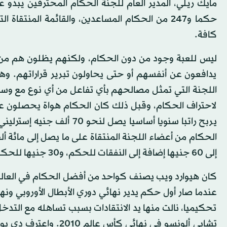
كافة.
ليس للعبة وجود من دون الحكام، ولكنهم يظلون هم من يت
يدافعون عن أنفسهم أو حتى يحاولون تبرير قراراتهم. وهذ
لاحتراف الحكام، وقبل ذلك كان الحكام هواة يحصلون على 
يربح راتبا سنويا أساسيا يص
إلى 60 جنيها إضافة إلى النفقات للحكم، و30 جنيها للحكم المساعد.
عندما صار أول حكم يدير نهائي دوري الأبطال الأوروبي ونها
تحكيميا، نالت منها يد الانتقادات بسبب تساهله مع التدخ
تشابي ألونسو في نهائي 