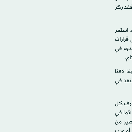
ينغا، فقد ركز
جليزي. استمر
قرارات
هدوء في
ام.
ا لافتا
لتلميح بالنقد في
عرف كل
ائما في
الية في 2011، إلى جانب الأساطير من
 أو ويب