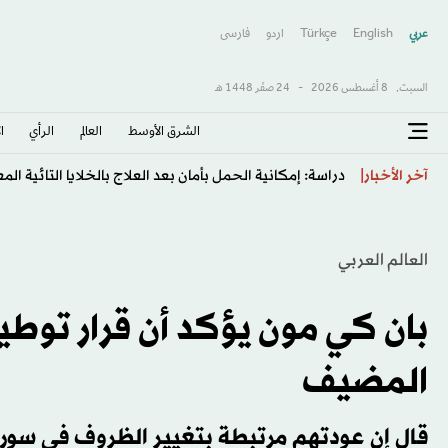
عربي
English
Türkçe
اردو
فارسى
السبت,
8 أغسطس 2026
-
24 صفَر 1448 هـ
الشرق الأوسط​
العالم
الرأي
ا
بطل «ليلة الرباط» على رادار الأهلي
آخر الأخبار
العالم العربي
بان كي مون يؤكد أن قرار توطين
المضيف
قال إن عودتهم مرتبطة بتغيير الظروف في سوري