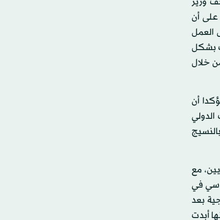
22. أعرب عن تأييده موقف وزير
 على أن
 العمل
حث بشكل
ن خلال
كدا أن
الدولي
النسيج
يين، مع
ياسي في
جية بعد
 أنها أبدت