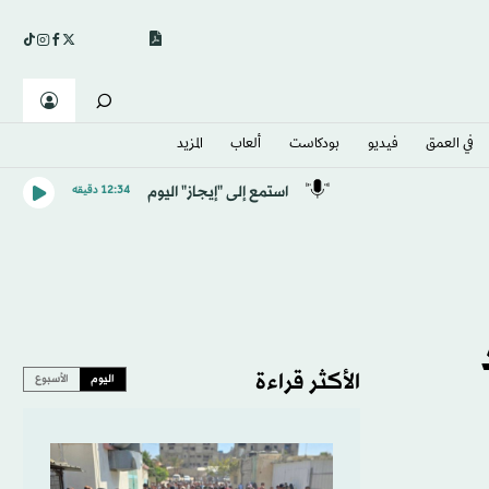
في العمق
فيديو
بودكاست
ألعاب
المزيد
استمع إلى "إيجاز" اليوم
12:34 دقيقه
الأكثر قراءة
اليوم
الأسبوع