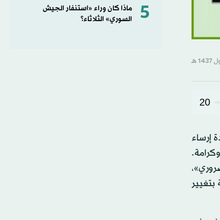
5
ماذا كان وراء «استنفار الجيش
السوري» الثلاثاء؟
20
ة إرساء
وكرامة.
ضروري»،
 بتغيير