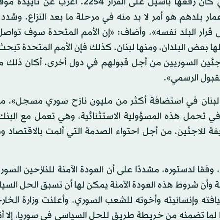
وإذ لفت الأمين العام إلى أنه أحيط علما بالملاحظات التي كان رفعها باسيل على القرار 54
مار بلدهم هو أمر لا بد منه في مرحلة ما بعد النزاع. وشدد
 قرار البلد نفسه». وأضاف: «إن الأمم المتحدة سوف تواصل
ها بعض البلدان، ومنها لبنان. كذلك فإن الأمم المتحدة تب
لاجئين السوريين من أجل قبولهم في دول أخرى، أكان ذلك م
قبول الرسمي».
رم لبنان في استضافة أكثر من مليون نازح سوري مسجل»، مؤ
في تحمل هذه المسؤولية الاستثنائية، وهي تعمل مع البنك 
ة للاجئين، من أجل احتواء الصدمة التي ألمت بالاقتصاد وب
وفقا لدستوره، مشددًا على أن العودة الآمنة للنازحين السور
لأزمة وأن شروط هذه العودة الآمنة يمكن لها أن تسبق الحل الس
افته وإنسانيته وأخوته للشعب السوري. وأعلنت وزارة الخار
الدولي الرقم 2254 أنها مع تأييدها لما تضمنه من خريطة طريق للحل السياسي في سوريا، إلا