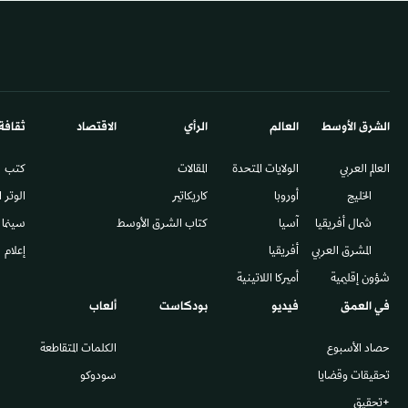
الشرق الأوسط​
العالم
الرأي
الاقتصاد
ثقافة
العالم العربي
الولايات المتحدة
المقالات
كتب
الخليج
أوروبا
كاريكاتير
الوتر 
شمال أفريقيا
آسيا
كتاب الشرق الأوسط
سينما
المشرق العربي
أفريقيا
إعلام
شؤون إقليمية
أميركا اللاتينية
في العمق
فيديو
بودكاست
ألعاب
حصاد الأسبوع
الكلمات المتقاطعة
تحقيقات وقضايا
سودوكو
+تحقيق