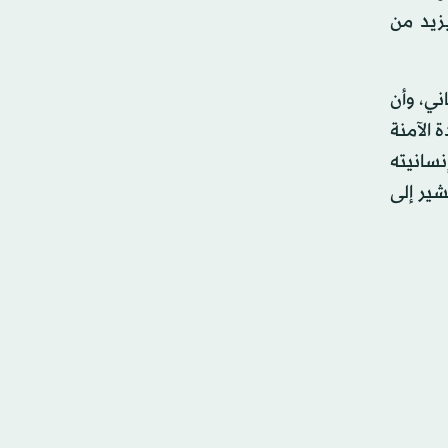
زيد من
ني، وأن
 الآمنة
سانيته
شير إلى