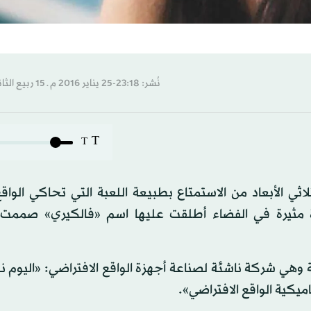
نُشر: 23:18-25 يناير 2016 م ـ 15 ربيع الثاني 1437 هـ
T
T
ثي الأبعاد من الاستمتاع بطبيعة اللعبة التي تحاكي الواقع
مثيرة في الفضاء أطلقت عليها اسم «فالكيري» صممت
ي شركة ناشئة لصناعة أجهزة الواقع الافتراضي: «اليوم 
اميكية الواقع الافتراضي».