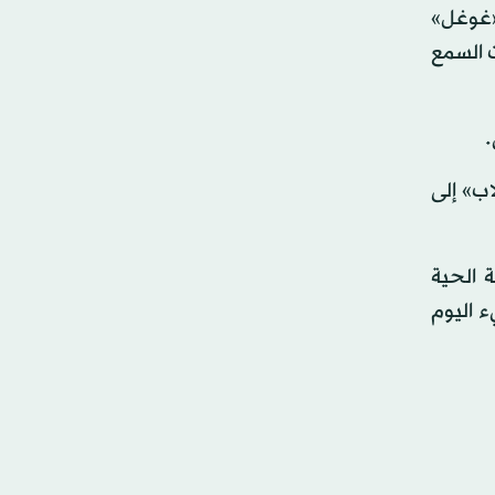
«غوغل»
 السمع
.
ب» إلى
 الحية
 اليوم