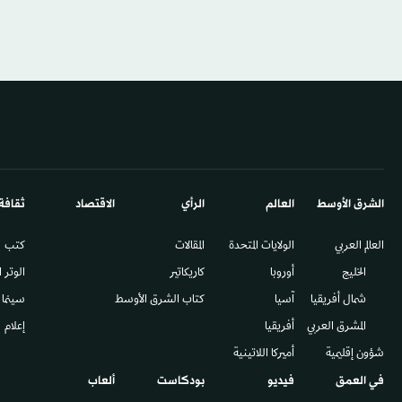
الشرق الأوسط​
العالم
الرأي
الاقتصاد
ثقافة
العالم العربي
الولايات المتحدة
المقالات
كتب
الخليج
أوروبا
كاريكاتير
الوتر 
شمال أفريقيا
آسيا
كتاب الشرق الأوسط
سينما
المشرق العربي
أفريقيا
إعلام
شؤون إقليمية
أميركا اللاتينية
في العمق
فيديو
بودكاست
ألعاب