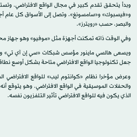
وبدأ يتحقق تقدم كبير في مجال الواقع الافتراضي. وت
و«فيسبوك» و«سامسونغ». وتصل إلى الأسواق كل عام أجهزة
والبصر، حسب «رويترز».
وفي الوقت ذاته تمكنت أجهزة مثل «موفيو» وهو جهاز محا
ويسعى هالسي ماينور مؤسس شبكات «سي إن آي تي» وعددا 
جعل تكنولوجيا الواقع الافتراضي متاحة بشكل أوسع نطاقا
وعرض مؤخرا نظام «كوانتوم ليب» للواقع الافتراضي الذ
والحفلات الموسيقية في الواقع الافتراضي. وهو يتوقع أ
الذي يكون فيه للواقع الافتراضي تأثير التلفزيون نفسه.