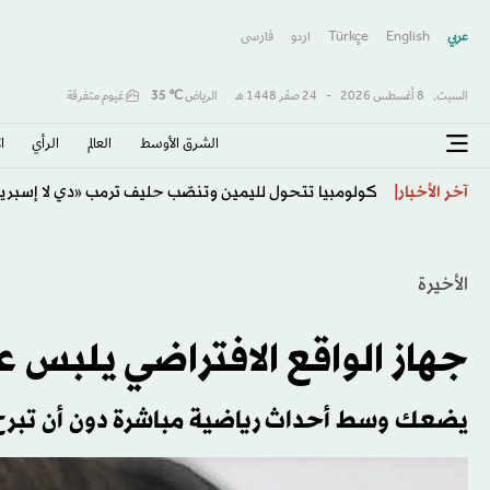
عربي
English
Türkçe
اردو
فارسى
السبت,
8 أغسطس 2026
-
24 صفَر 1448 هـ
الرياض
℃
35
غيوم متفرقة
الشرق الأوسط​
العالم
الرأي
ا
«يونيسف» تتخذ إجراءات ضد موظف بسبب «مزاعم تجسس
آخر الأخبار
الأخيرة
جهاز الواقع الافتراضي يلبس 
يضعك وسط أحداث رياضية مباشرة دون أن تبر