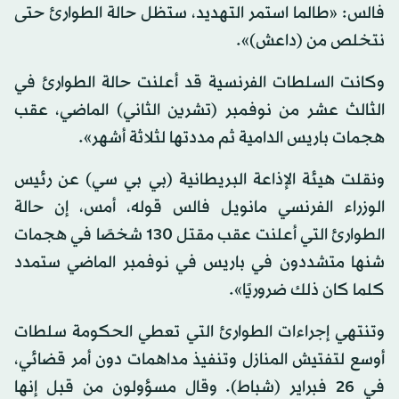
فالس: «طالما استمر التهديد، ستظل حالة الطوارئ حتى
نتخلص من (داعش)».
وكانت السلطات الفرنسية قد أعلنت حالة الطوارئ في
الثالث عشر من نوفمبر (تشرين الثاني) الماضي، عقب
هجمات باريس الدامية ثم مددتها لثلاثة أشهر».
ونقلت هيئة الإذاعة البريطانية (بي بي سي) عن رئيس
الوزراء الفرنسي مانويل فالس قوله، أمس، إن حالة
الطوارئ التي أعلنت عقب مقتل 130 شخصًا في هجمات
شنها متشددون في باريس في نوفمبر الماضي ستمدد
كلما كان ذلك ضروريًا».
وتنتهي إجراءات الطوارئ التي تعطي الحكومة سلطات
أوسع لتفتيش المنازل وتنفيذ مداهمات دون أمر قضائي،
في 26 فبراير (شباط). وقال مسؤولون من قبل إنها