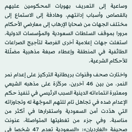
وساعية إلى التعريف بهويات المحكومين عليهم
بالقصاص وأسباب إدانتهم، وهادفة إلى الاستماع إلى
مختلف الجهات من ضحايا الإرهاب إلى معارضي الأحكام
مرورا بموقف السلطات السعودية والمؤسسات الدولية،
استغلت جهات إعلامية أخرى الفرصة لتأجيج الصراعات
الطائفية في المنطقة وإعطاء صبغة مذهبية مضلّلة
للأحكام الشرعية.
واختارت صحف وقنوات بريطانية التركيز على إعدام نمر
النمر، من بين 46 آخرين، مركّزة على مذهبه الشيعي
ومعتبرة انتماءاته الدينية السبب الرئيسي في تنفيذ حكم
الإعدام ضده في تجاهل تام للتهم الموجّهة له وتجاوزاته
التي هدّدت أمن السعودية واستقرارها في أكثر من
مناسبة. وفي جزء من تغطيتها المتواصلة، عنونت
صحيفة «الغارديان»: «السعودية تعدم 47 شخصا في