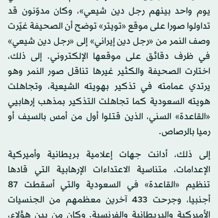
يوم واحد بينهم رجل دين شيعي»، وكان مدوّنون قد
تداولوا صورا على موقع «تويتر» توضح أن الصحيفة غيّرت
وصف النمر من «رجل دين إيراني» إلى «رجل دين شيعي»
في ظرف دقائق على موقعها الإلكتروني. إلى ذلك،
اختارت الصحيفة والكثير غيرها تناقل صور النمر وهو
يرتدي عمامته في تذكير بهويته الشيعية، وتجاهلت
هويته السعودية كما تجاهلت التذكير بمذهب إرهابيي
«القاعدة» السني، الذين قتلوا أول من أمس بالسيف أو
رميا بالرصاص.
إلى ذلك، أدانت جهات إعلامية بريطانية وأميركية
الإعدامات، متناسية الاعتداءات الإرهابية التي قادها
تنظيم «القاعدة» في السعودية والتي أسقطت 87
أجنبيا، وجرحت 433 آخرين معظمهم من الجنسيات
الأميركية والبريطانية والفرنسية. وكان من بين هؤلاء،