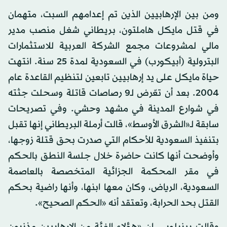
ومن بين الإرهابيين الذين تم إعدامهم السبت، متهمان
في قتل مايكل هاملتون، بريطاني شغل منصب مدير
مالي لمشروعات مجمع الشركة العربية للاستثمارات
البترولية (أبيكورب) في السعودية لمدة 25 سنة. انتهت
حياة مايكل على يد إرهابيين تابعين لتنظيم القاعدة عام
2004. بعد أن تعّرض لـ9 رصاصات قاتلة وسحلت جثته
في شوارع المدينة في مشهد وحشي. وفي تصريحات
سابقة لـ«الشرق الأوسط»، قالت أرملة البريطاني إنها تقبل
بتنفيذ السعودية للأحكام التي صدرت بحق قتلة زوجها،
وأوضحت أنها كانت حاضرة خلال جلسة النطق بالحكم
في مقر المحكمة الجزائية المتخصصة بالعاصمة
السعودية، الرياض، وكان معها ابنها، وأنها راضية بحكم
القتل بحد الحرابة، وتعتقد أنه «الحكم الصحيح».
وقالت بينيلوبي، إن «هؤلاء الفئة من الإرهابيين مذنبون