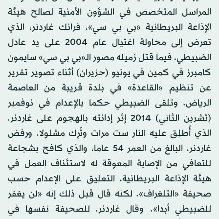
المراسل المتخصص في الشؤون الأمنية لصالح هيئة
الإذاعة البريطانية «بي بي سي»، فرانك غاردنر، الذي
تعرض إلى محاولة اغتيال عام 2004 على يد عادل
الضبيطي، فيما قتل زميله مصور الـ«بي بي سي» سايمون
كامبرز في كمين في يونيو (حزيران) أثناء تصوير تقرير
عن تنظيم «القاعدة» في بلدة قريبة من العاصمة
الرياض. وتلقى الضبيطي حكما بالإعدام في نوفمبر
(تشرين الثاني) 2014 إثر إدانته بالهجوم على غاردنر،
الذي أُطلِق عليه النار ست مرات وتُرِك مشلولا. ورفض
غاردنر، البالغ من العمر 54 عاما، والذي كافح بشجاعة
للتعافي من الإصابة المعوقة له لاستئناف العمل في
هيئة الإذاعة البريطانية، التعليق على الإعدام حسب
صحيفة «التلغراف». لكنه قال قبل ذلك إنه «لن يغفر
للضبيطي أبدا». وقال غاردنر، للصحيفة نفسها في