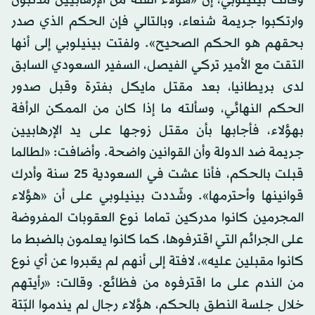
وارتكبوا جريمة شنعاء، وبالتالي فإن الحكم الذي صدر
بحقهم هو الحكم الصحيح». ولفتت بينيلوبي إلى أنها
التقت مع الأمير تركي الفيصل، السفير السعودي السابق
لدى بريطانيا، بعد مقتل مايكل بفترة وقبل صدور
الحكم النهائي، وسألته ما إذا كان من الممكن الرأفة
بهؤلاء، فأجابها بأن مقتل زوجها على يد الإرهابيين
جريمة ضد الدولة وأن القوانين واضحة. وأضافت: «لطالما
قبلت بالحكم، فأنا عشت في السعودية 25 سنة وأدرك
قوانينها وأحترمها». وشّددت بينيلوبي على أن «هؤلاء
المجرمين كانوا مدركين تماما نوع العقوبات المفروضة
على الجرائم التي اقترفوها، كما كانوا يعلمون بالضبط ما
كانوا مقبلين عليه»، لافتة إلى أنهم لم يعّبروا عن أي نوع
من الندم على ما اقترفوه من فظائع. وقالت: «رأيتهم
خلال جلسة النطق بالحكم، هؤلاء رجال لم يندموا البّتة