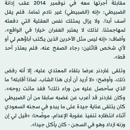
مقابلة أجرتها معه في نوفمبر 2014 عقب إدانة
الضبيطي: «إنه (الضبيطي) غير نادم تماما. فلم يقل
آسف أبدا. ولا يزال يمتلك نفس العقلية التي دفعته
لمهاجمتنا. لذلك لا يعتبر الغفران خيارا في الواقع».
وأضاف: «إنه ليس مثل الآخرين الذين يكتب آباؤهم لي أو
لأي شخص قائلين: رجاء الصفح عنه. فلم يعتذر أحد
قط».
وتلقى غاردنر عرضا بلقاء المعتدي عليه، إلا أنه رفض
ذلك. وأوضح: «لا أريد أن أرى هذا الشاب. لماذا أقابله؟ ما
الذي سأحصل عليه من وراء ذلك؟ فقد ماتت روحه».
وكان غاردنر قد أعرب عن غضبه سابقا من أن الضبيطي
كان يتلقى عناية جيدة على ما يبدو في سجنه السعودي
أثناء انتظاره تنفيذ عقوبة الإعدام، موضّحا: «قيل لي إن
وزنه ازداد وهو في السجن – كان يأكل جيدا».