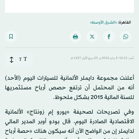
القاهرة:
«الشرق الأوسط»
T
نُشر: 15:21-3 يناير 2016 م ـ 23 ربيع الأول 1437 هـ
T
أعلنت مجموعة دايملر الألمانية للسيارات اليوم (الأحد)
أنه من المحتمل أن ترتفع حصص أرباح مستثمريها
للسنة المالية 2015 بشكل ملحوظ.
وفي تصريحات لصحيفة «يورو إم زونتاج» الألمانية
الاقتصادية الصادرة اليوم، قال بودو أوبر المدير المالي
لدايملر إن من الواضح الآن أنه سيكون هناك «حصة أرباح