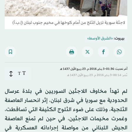
لاجئة سورية تزيل الثلج من أمام كوخها في مخيم جنوب لبنان (إ.ب.أ)
بيروت:
«الشرق الأوسط»
آخر تحديث: 01:36-3 يناير 2016 م ـ 23 ربيع الأول 1437 هـ
T
T
نُشر: 00:14-3 يناير 2016 م ـ 23 ربيع الأول 1437 هـ
لم تهدأ مخاوف اللاجئين السوريين في بلدة عرسال
الحدودية مع سوريا في شرق لبنان، إثر انحسار العاصفة
الثلجية، وذلك على ضوء الثلوج الكثيفة التي تساقطت،
وغمرت مخيمات اللاجئين، في حين لم تمنع العاصفة
الجيش اللبناني من مواصلة إجراءاته العسكرية في