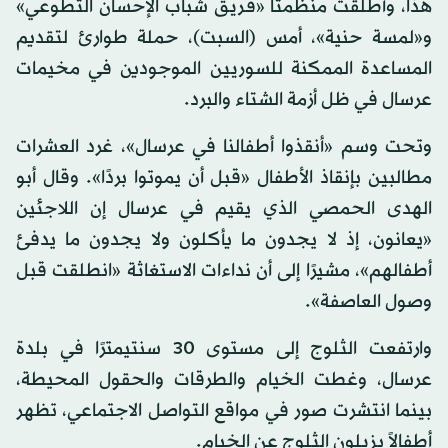
هذا، وأطلقت منظمتا «فريق شباب الإحسان التطوعي»
و«لمسة حنية»، أمس (السبت)، حملة طوارئ لتقديم
المساعدة الممكنة للسوريين الموجودين في مخيمات
عرسال في ظل أزمة الشتاء والبرد.
وتحت وسم «أنقذوا أطفالنا في عرسال»، غرد العشرات
مطالبين بإنقاذ الأطفال «قبل أن يموتوا بردًا». وقال أبو
الهدى الحمصي الذي يقيم في عرسال إن اللاجئين
«يعانون، إذ لا يجدون ما يأكلون ولا يجدون ما يدفئ
أطفالهم»، مشيرًا إلى أن نداءات الاستغاثة «انطلقت قبل
وصول العاصفة».
وارتفعت الثلوج إلى مستوى 30 سنتيمترًا في بلدة
عرسال، وغطت الخيام والطرقات والحقول المحيطة،
بينما انتشرت صور في مواقع التواصل الاجتماعي، تظهر
أطفالاً يزيلون الثلوج عن الخيام.