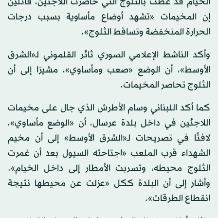
الخيام قد غطت بالثلوج التي حاضرت اللاجئين، قائلين
إن المخيمات «تشهد أوضاع مأساوية بسبب درجات
الحرارة المنخفضة وتساقط الثلوج».
وأكد الناشط الإعلامي السوري ثائر القلموني لـ«الشرق
الأوسط»، أن الوضع «صعب ومأساوي»، مشيرًا إلى أن
الثلوج تحاصر المخيمات.
كما أكد اللبناني وسام الأطرش الذي جال على مخيمات
اللاجئين في داخل بلدة عرسال، أن «الوضع مأساوي»،
لافتًا في تصريحات لـ«الشرق الأوسط» إلى أن مخيم
الشهداء قرب الملعب «اجتاحته السيول بعد أن غمرت
الثلوج محيطه، وتسربت الأمطار إلى داخل الخيام».
وأشار إلى أن البلدة ككل «عزلت عن محيطها نتيجة
انقطاع الطرقات».