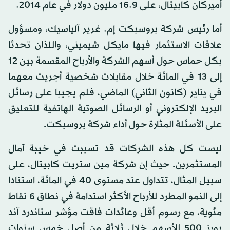
أميركان كابيتال، على 16.9 مليون دولار في عام 2014.
أما رئيس شركة بروسبكت إم. غرير آلياسيك، ومسؤول
علاقات الاستثمار فيها مايكل شيميني، واللذان تحدثا
بكل حماس حول أسهم الشركة والأرباح المقسمة بين 12
إلى 13 في المائة خلال مقابلات شخصية أجريت معهما
في يناير (كانون الثاني) الماضي، فلم يجيبا على رسائل
البريد الإلكتروني أو الرسائل الصوتية الهاتفية للتعليق
على الأسئلة المثارة حول أداء شركة بروسبكت.
ليست كل هذه الشركات قد تسببت في خيبة آمال
المستثمرين. حيث إن شركة مين ستريت كابيتال، على
سبيل المثال، تتداول عند مستوى 40 في المائة، استنادا
إلى النمو المطرد للأرباح الأكثر استدامة في نطاق 6 نقاط
مئوية، مع رسوم أقل وعائدات فاقت مؤشر ستاندرد آند
بورز 500 للأسهم خلال ثلاثة من أصل خمس سنوات