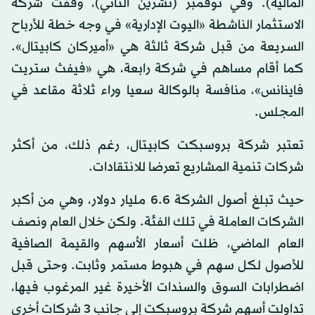
المالية). وفي نوفمبر (تشرين الثاني)، وقفت شركة
الاستثمار الناشطة «اليوت الإدارية» في وجه خطة للأرباح
السريعة من قبل شركة ثالثة هي «أميركان كابيتال».
كما أقام مساهم في شركة رابعة، هي «فيفث ستريت
فاينانس»، منافسة بالوكالة سعيا وراء ثلاثة مقاعد في
المجلس.
تعتبر شركة بروسبكت كابيتال، رغم ذلك، من أكثر
شركات تنمية المشاريع تعرضا للانتقادات.
حيث تبلغ أصول الشركة 6.6 مليار دولار، وهي من أكبر
الشركات العاملة في تلك الفئة. ولكن خلال العام ونصف
العام الماضي، ظلت أسعار الأسهم والقيمة الصافية
للأصول لكل سهم في هبوط مستمر وثابت. وحتى قبل
اضطرابات السوق والسندات الأخيرة غير المرغوب فيها،
تداولت أسهم شركة بروسبكت إلى جانب 3 شركات أخرى