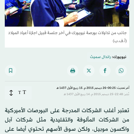
جانب من تداولات بورصة نيويورك في آخر جلسة قبيل اجازة أعياد الميلاد
(أ.ف.ب)
نيويورك:
راندال سميث
آخر تحديث: 00:25-26 ديسمبر 2015 م ـ 15 ربيع الأول 1437 هـ
T
T
نُشر: 22:48-25 ديسمبر 2015 م ـ 14 ربيع الأول 1437 هـ
تعتبر أغلب الشركات المدرجة على البورصات الأميركية
من الشركات المألوفة والتقليدية مثل شركات آبل
واكسون موبيل، ولكن سوق الأسهم تحتوي أيضا على