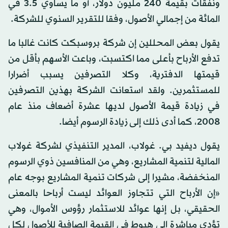
ونفقات بقيمة 240 مليون دولار، أو ما يساوي 3.5 في
المائة من إجمالي الأصول، وفقا للتقرير السنوي للشركة.
يقول بعض المحللين إن شركة بروسبكت كانت غالبا ما
تدفع الأرباح بأعلى مما اكتسبت، وباعت الأسهم بأقل من
قيمتها الدفترية، وكلا التصرفين يسبب أضرارا
للمستثمرين. ولقد استعانت الشركة بهذين التصرفين
في زيادة قيمة الأصول لديها عشرة أضعاف منذ عام
2008، كما أدى ذلك إلى زيادة الرسوم أيضا.
يقول ديفيد بي. غولاب، المدير التنفيذي لشركة غولاب
المالية لتنمية المشاريع، وهي من المنافسين ذوي الرسوم
المنخفضة، مشيرا إلى شركات تنمية المشاريع بوجه عام
«إن الأرباح التي تتجاوز العوائد ليست أرباحا بالمعنى
الحقيقي، بل إنها عوائد للاستثمار رؤوس الأموال، وهي
تؤدي مباشرة إلى هبوط في القيمة الصافية للأصول لكل