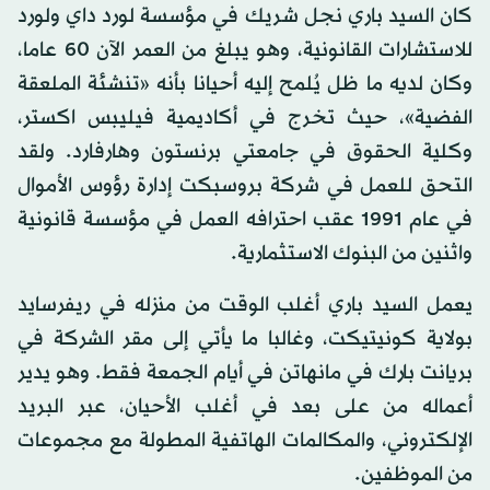
كان السيد باري نجل شريك في مؤسسة لورد داي ولورد
للاستشارات القانونية، وهو يبلغ من العمر الآن 60 عاما،
وكان لديه ما ظل يُلمح إليه أحيانا بأنه «تنشئة الملعقة
الفضية»، حيث تخرج في أكاديمية فيليبس اكستر،
وكلية الحقوق في جامعتي برنستون وهارفارد. ولقد
التحق للعمل في شركة بروسبكت إدارة رؤوس الأموال
في عام 1991 عقب احترافه العمل في مؤسسة قانونية
واثنين من البنوك الاستثمارية.
يعمل السيد باري أغلب الوقت من منزله في ريفرسايد
بولاية كونيتيكت، وغالبا ما يأتي إلى مقر الشركة في
بريانت بارك في مانهاتن في أيام الجمعة فقط. وهو يدير
أعماله من على بعد في أغلب الأحيان، عبر البريد
الإلكتروني، والمكالمات الهاتفية المطولة مع مجموعات
من الموظفين.