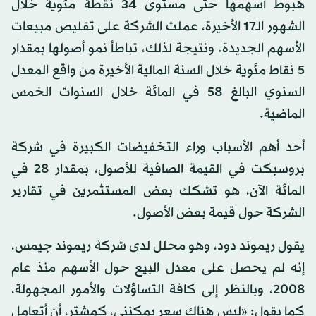
هبوط أسهمها حتى مستوى 34 نقطة مئوية خلال
الشهور الـ17 الأخيرة، عملت الشركة على تقليص مبيعات
الأسهم الجديدة. ونتيجة لذلك، تباطأ نمو أصولها بمقدار
5 نقاط مئوية خلال السنة المالية الأخيرة من واقع المعدل
السنوي البالغ 58 في المائة خلال السنوات الخمس
الماضية.
أحد أهم الأسباب وراء التخفيضات الكبيرة في شركة
بروسبكت في القيمة الصافية للأصول، بمقدار 28 في
المائة الآن، هو تشكك بعض المستثمرين في تقارير
الشركة حول قيمة بعض الأصول.
يقول ريموند دود، وهو محلل لدى شركة ريموند جيمس،
إنه لم يحصل على معدل البيع حول الأسهم منذ عام
2008، وبالنظر إلى كافة التساؤلات والأمور المجهولة،
كما يقول: «ليس هناك سعر يمكنني، كمشتر، أن أتعامل