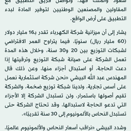
سعود والملك فهد، وتواصل فريق التطبيق مع
المقاولين والمصنعين الوطنيين لتوفير المادة لبدء
التطبيق على أرض الواقع.
يشار إلى أن ميزانية شركة الكهرباء تقدر بـ16 مليار دولار
(60 مليار ريال) سنويًا، فيما يتراوح العمر الافتراضي
لشبكات التوزيع بين 20 و30 سنة، وخلال هذه المدة
تعمل الشركة على صيانة شبكة التوزيع وترقيتها إذا
دعت الحاجة، أو استبدال أجزاء منها، وعن ذلك قال
المهندس عبد الله البيشي «نحن شركة استثمارية نعمل
على أسس تجارية، ولدينا شبكة توزيع ضخمة، والشركة
تقيم أصولها باستمرار، ولن تستبدل الشركة إلا الأجزاء
التي تدعو الحاجة لاستبدالها، وقد تحتاج الشركة حتى
تستبدل النحاس بالألمونيوم إلى 30 سنة تقريبًا».
وشدد البيشي «نراقب أسعار النحاس والألمونيوم عالميًا،