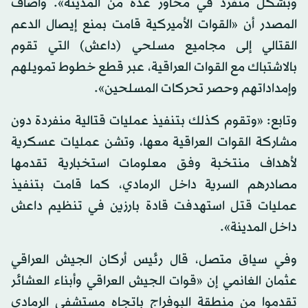
وبشكل منفرد في محاور عدة من المدينة». وأضاف
المصدر أن «القوات الأميركية قامت بمنع إيصال الدعم
القتالي إلى مجاميع مسلحي (داعش) التي تقوم
بالاشتباك مع القوات العراقية، عبر قطع خطوط تمويلهم
وإمداداتهم وحصر تحركات المسلحين».
وتابع: «وتقوم كذلك بتنفيذ عمليات قتالية منفردة دون
مشاركة القوات العراقية معها، وتشن عمليات عسكرية
لأهداف منتخبة وفق معلومات استخبارية تقدمها
مصادرهم السرية داخل الرمادي، كما قامت بتنفيذ
عمليات قتل استهدفت قادة بارزين في تنظيم داعش
داخل المدينة».
وفي سياق متصل، قال رئيس أركان الجيش العراقي
عثمان الغانمي إن «قوات الجيش العراقي وأبناء العشائر
تقدموا من منطقة البوفراج باتجاه مستشفى الرمادي