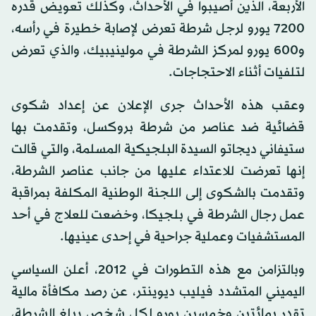
الأربعة، الذين أصيبوا في الأحداث، وكذلك تعويض قدره
7200 يورو لرجل شرطة تعرض لإصابة خطيرة في رأسه،
و600 يورو لمركز الشرطة في مولينيبيك، والذي تعرض
لتلفيات أثناء الاحتجاجات.
وعقب هذه الأحداث جرى الإعلان عن إعداد شكوى
قضائية ضد عناصر من شرطة بروكسل، وتقدمت بها
ستيفاني ديجاتو السيدة البلجيكية المسلمة، والتي قالت
إنها تعرضت للاعتداء عليها من جانب عناصر الشرطة،
وتقدمت بالشكوى إلى اللجنة الوطنية المكلفة بمراقبة
عمل رجال الشرطة في بلجيكا، وخضعت للعلاج في أحد
المستشفيات وعملية جراحية في إحدى عينيها.
وبالتزامن مع هذه التطورات في 2012، أعلن السياسي
اليميني المتشدد فيليب ديوينتر، عن رصد مكافأة مالية
تقدر بمائتين وخمسين يورو لكل شخص يبلغ الشرطة،