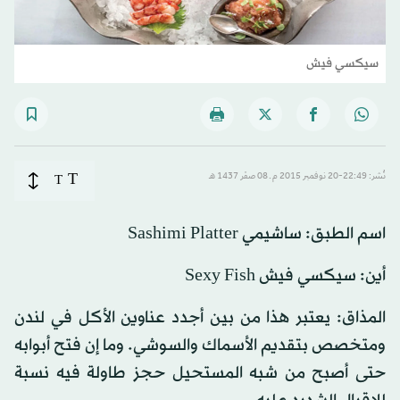
سيكسي فيش
T
نُشر: 22:49-20 نوفمبر 2015 م ـ 08 صفَر 1437 هـ
T
اسم الطبق: ساشيمي Sashimi Platter
أين: سيكسي فيش Sexy Fish
المذاق: يعتبر هذا من بين أجدد عناوين الأكل في لندن
ومتخصص بتقديم الأسماك والسوشي. وما إن فتح أبوابه
حتى أصبح من شبه المستحيل حجز طاولة فيه نسبة