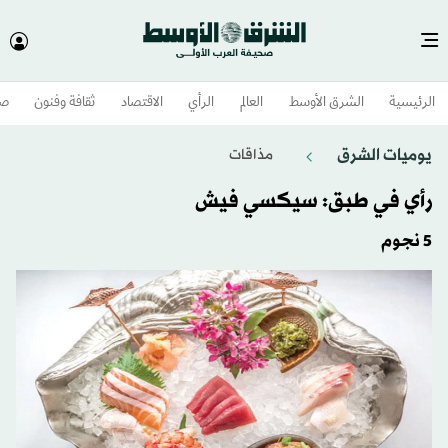
الرئيسية
الشرق الأوسط​
العالم
الرأي
الاقتصاد
ثقافة وفنون
صح
يوميات الشرق
مذاقات
رأي في طبق: سيكسي فيش
5 نجوم