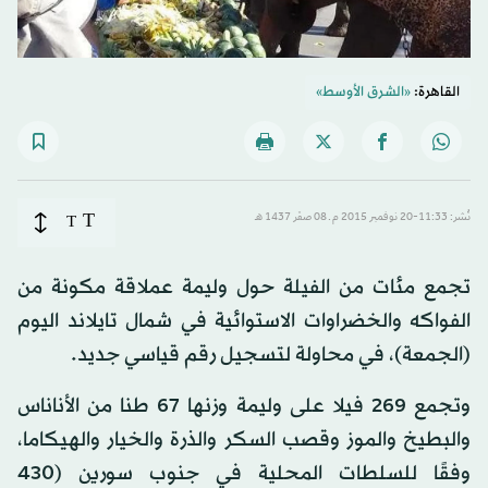
القاهرة:
«الشرق الأوسط»
T
نُشر: 11:33-20 نوفمبر 2015 م ـ 08 صفَر 1437 هـ
T
تجمع مئات من الفيلة حول وليمة عملاقة مكونة من
الفواكه والخضراوات الاستوائية في شمال تايلاند اليوم
(الجمعة)، في محاولة لتسجيل رقم قياسي جديد.
وتجمع 269 فيلا على وليمة وزنها 67 طنا من الأناناس
والبطيخ والموز وقصب السكر والذرة والخيار والهيكاما،
وفقًا للسلطات المحلية في جنوب سورين (430