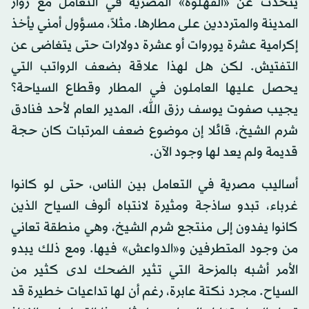
يتحدث عن «الفهلوة» المصرية في التعامل مع زوار
المدينة والمترددين على مطارها. مثلاً، مسؤول أمني يأخذ
إكرامية عشرة يوروات أو عشرة دولارات حتى يتغاضى عن
التفتيش. لكن هل لهذا علاقة بضعف الرواتب التي
يحصل عليها العاملون في المطار وقطاع السياحة؟
يجيب صفوت يوسف رزق الله، المدير العام لأحد فنادق
شرم الشيخ، قائلا إن موضوع ضعف المرتبات كان حجة
قديمة ولم يعد لها وجود الآن.
أساليب مصرية في التعامل بين الناس، حتى لو كانوا
غرباء، تبدو ساذجة ومثيرة لانتباه ألوف السياح الذين
كانوا يفدون إلى منتجع شرم الشيخ، وهي منطقة تعاني
من وجود المتطرفين و«الدواعش» فيها. ومع ذلك يبدو
الأمر أشبه بالمزحة التي تثير الضحك لدى كثير من
السياح. مجرد نكتة عابرة، رغم أن لها تداعيات خطيرة قد