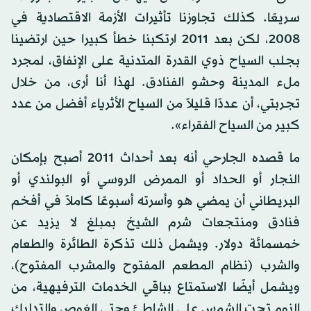
سريعًا. كذلك تجاوزنا تأثيرات الأزمة الاقتصادية في
2008، لكن بعد 2011 ارتكبنا خطأ كبيرا حين ارتضينا
بجلب السياح ذوي القدرة المتدنية على الإنفاق، لمجرد
ملء المدينة وحشو الفنادق. لهذا أنا أرى، من خلال
تجربتي، أن عددًا قليلاً من السياح الأثرياء أفضل من عدد
كبير من السياح الفقراء».
ما قصده الجارحي أنه بعد أحداث 2011 أصبح بإمكان
النجار أو الحداد أو الممرض الروسي أو البولندي أو
البريطاني أن يمضي هو وأسرته أسبوعًا كاملاً في أفخم
فنادق ومنتجعات شرم الشيخ بمبلغ لا يزيد عن
خمسمائة دولار. ويشمل ذلك تذكرة الطائرة والطعام
والشرب (نظام المطعم المفتوح والمشرب المفتوح)،
ويشمل أيضًا الاستمتاع بباقي الخدمات الترفيهية، من
النوم تحت الشمس على الشاطئ وحتى الغوص والتدليك