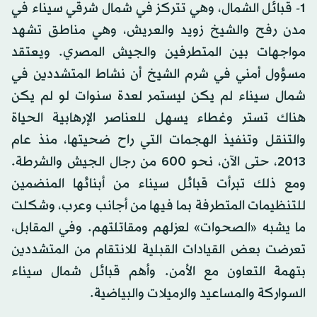
1- قبائل الشمال، وهي تتركز في شمال شرقي سيناء في
مدن رفح والشيخ زويد والعريش، وهي مناطق تشهد
مواجهات بين المتطرفين والجيش المصري. ويعتقد
مسؤول أمني في شرم الشيخ أن نشاط المتشددين في
شمال سيناء لم يكن ليستمر لعدة سنوات لو لم يكن
هناك تستر وغطاء يسهل للعناصر الإرهابية الحياة
والتنقل وتنفيذ الهجمات التي راح ضحيتها، منذ عام
2013، حتى الآن، نحو 600 من رجال الجيش والشرطة.
ومع ذلك تبرأت قبائل سيناء من أبنائها المنضمين
للتنظيمات المتطرفة بما فيها من أجانب وعرب، وشكلت
ما يشبه «الصحوات» لعزلهم ومقاتلتهم. وفي المقابل،
تعرضت بعض القيادات القبلية للانتقام من المتشددين
بتهمة التعاون مع الأمن. وأهم قبائل شمال سيناء
السواركة والمساعيد والرميلات والبياضية.