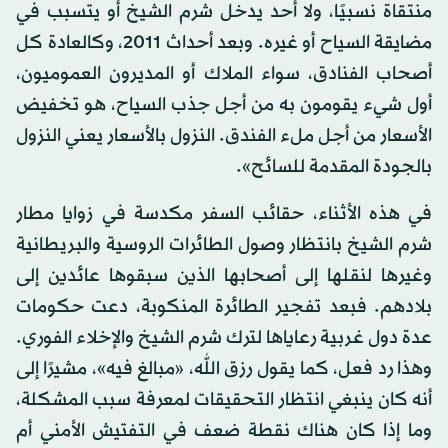
منتقاة نسبيًا، ولا أحد يدخل شرم الشيخ أو يتسبب في
مضايقة السياح أو غيره. وبعد أحداث 2011، وكالعادة كل
أصحاب الفنادق، سواء الملاك أو المديرون العموميون،
أول شيء يقومون به من أجل جذب السياح، هو تخفيض
الأسعار من أجل ملء الفندق. النزول بالأسعار يعني النزول
بالجودة المقدمة للسائح».
في هذه الأثناء، حقائب السفر مكدسة في زوايا مطار
شرم الشيخ بانتظار وصول الطائرات الروسية والبريطانية
وغيرها لنقلها إلى أصحابها الذين سبقوها عائدين إلى
بلادهم. فبعد تفجير الطائرة المنكوبة، دعت حكومات
عدة دول غربية رعاياها لترك شرم الشيخ والإخلاء الفوري.
وهذا رد فعل، كما يقول رزق الله، «مبالغ فيه»، مشيرًا إلى
أنه كان ينبغي انتظار التحقيقات لمعرفة سبب المشكلة،
وما إذا كان هناك نقطة ضعف في التفتيش الأمني أم