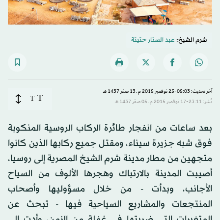
شرم الشيخ:
عبد الستار حتيتة
آخر تحديث: 05:03-25 نوفمبر 2015 م ـ 13 صفَر 1437 هـ
T
T
نُشر: 23:11-17 نوفمبر 2015 م ـ 05 صفَر 1437 هـ
بعد ساعات من انفجار طائرة الركاب الروسية المنكوبة
فوق شبه جزيرة سيناء، ومقتل جميع ركابها الذين كانوا
متجهين من مطار مدينة شرم الشيخ المصرية إلى روسيا،
أصيبت المدينة بالارتباك وهجرها الألوف من السياح
الأجانب، وبدأت - من خلال مسؤوليها وأصحاب
المنتجعات والمشاريع السياحية فيها - تبحث عن
المتغيرات التي ضربتها في غفلة من الزمن، وأدت إلى