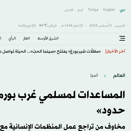
عربي
English
Türkçe
اردو
فارسى
الخميس,
6 أغسطس 2026
-
22 صفَر 1448 هـ
الرياض
℃
44
غيوم قاتمة
الشرق الأوسط​
العالم
الرأي
ا
السوق السعودية تتراجع 0.7 % بعد بلوغها أعلى مستوى منذ يونيو
آخر الأخبار
العالم
آسيا
المساعدات لمسلمي غرب بورما 
حدود»
مخاوف من تراجع عمل المنظمات الإنسانية مع ت