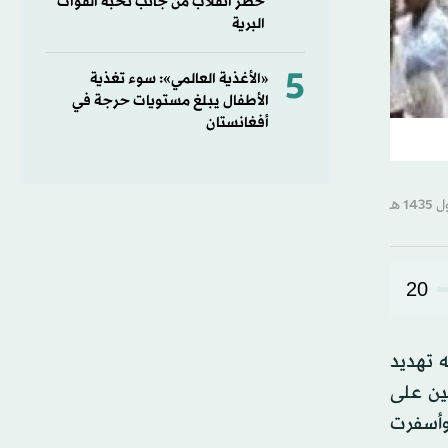
خطر انقلاب من جانب نخبة القوات
البرية
5
«الأغذية العالمي»: سوء تغذية
الأطفال يبلغ مستويات حرجة في
أفغانستان
20
 تهديد
خين على
وأسفرت