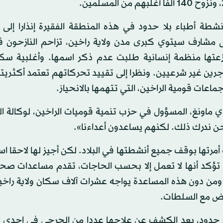
ة أطباء بلا حدود في هذه المنطقة الفقيرة إنذارا إلى ا
ى مشارف سيتوي كبرى مدن ولاية راخين، تزاحم النازحون قب
زعتها منظمة إنسانية طلبت عدم ذكر اسمها. وأغلبية سك
جرين غير شرعيين. ونظرا إلى تقييد تحركاتهم تعتمد أكثري
ماعات قومية الراخين، التي تتهمها بالانحياز.
ماونغ، المسؤول في حزب تنمية قوميات الراخين، لوكالة ا
حن ندرك ذلك. لكنهم يساعدون أعداءنا».
مرتها بوقف جميع أنشطتها في البلاد. لكن أجيز لها لاحقا اس
 تؤكد أنها لا تعمل إلا بحسب الحاجات، تقدم مساعدات صحية
 ومن دون هذه المساعدة يواجه عشرات آلاف سكان ولاية راخي
وض مع السلطات.
ا حدود، بعد الكشف عن علاجها عددا من الجرحى في إحدى عي