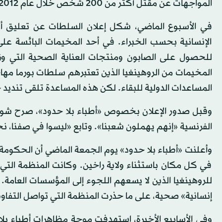
المواجهات عن مقتل أكثر من 200 شخص خلال عام 2012، ونزوح 140 ألفا أغلبهم من المسلمين.
في الأسبوع الماضي، شكل إعلان السلطات عن تعليق أنشط
الإنسانية بحسب الخبراء. في أحد المخيمات البائسة عل
للحصول على الصابون ومنتجات العناية الصحية التي و
المخيمات من الروهينغيا الذين تعتبرهم سلطات بورما مها
المساعدات الدولية للبقاء. لكن هذه المساعدة تلقى تنديد ج
وقبل صدور الإعلان بخصوص «أطباء بلا حدود»، صرح شوي 
الفرنسية «إنهم يهملون شعبنا». وتابع «ليسوا في صفنا، ن
وأعلنت «أطباء بلا حدود» يوم الجمعة الماضي أن الحكومة أ
في كل مكان باستثناء ولاية راخين. وكانت المنظمة التي
للروهينغيا الذين لا يسعهم اللجوء إلى المؤسسات العامة.
إنسانية» صحية، على ما حذرت المنظمة التي تواصل التفا
وفي الأسابيع الأخيرة، استهدفت موجة مظاهرات أطباء بل