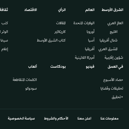
الشرق الأوسط​
العالم
الرأي
الاقتصاد
ثقافة
العالم العربي
الولايات المتحدة
المقالات
كتب
الخليج
أوروبا
كاريكاتير
الوتر 
شمال أفريقيا
آسيا
كتاب الشرق الأوسط
سينما
المشرق العربي
أفريقيا
إعلام
شؤون إقليمية
أميركا اللاتينية
في العمق
فيديو
بودكاست
ألعاب
حصاد الأسبوع
الكلمات المتقاطعة
تحقيقات وقضايا
سودوكو
+تحقيق
معلومات عنا
اعلن معنا
الأحكام والشروط
سياسة الخصوصية