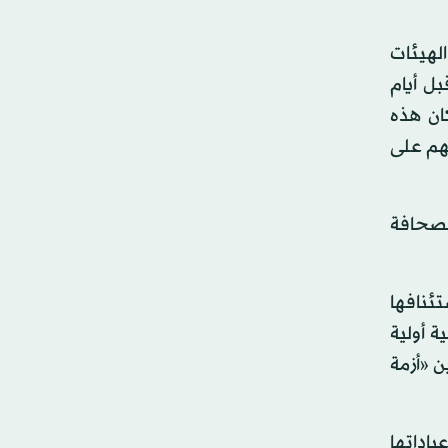
لهيئات
ل أيام
ان هذه
تهم على
لصحافة
تئنافها
 أولية
ن «أزمة
اداتها