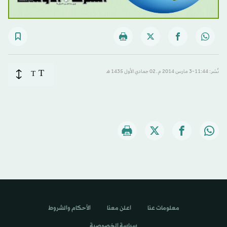
T
نُشر: 11:44-3 مارس 2014 م ـ 02 جمادي الأول 1435 هـ
T
معلومات عنا
اعلن معنا
الأحكام والشروط
سياسة الخصوصية