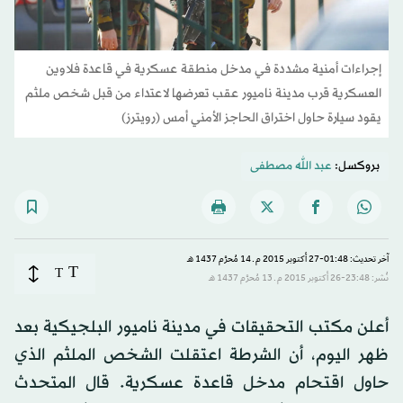
إجراءات أمنية مشددة في مدخل منطقة عسكرية في قاعدة فلاوين
العسكرية قرب مدينة ناميور عقب تعرضها لاعتداء من قبل شخص ملثم
يقود سيارة حاول اختراق الحاجز الأمني أمس (رويترز)
بروكسل:
عبد الله مصطفى
آخر تحديث: 01:48-27 أكتوبر 2015 م ـ 14 مُحرَّم 1437 هـ
T
T
نُشر: 23:48-26 أكتوبر 2015 م ـ 13 مُحرَّم 1437 هـ
أعلن مكتب التحقيقات في مدينة ناميور البلجيكية بعد
ظهر اليوم، أن الشرطة اعتقلت الشخص الملثم الذي
حاول اقتحام مدخل قاعدة عسكرية. قال المتحدث