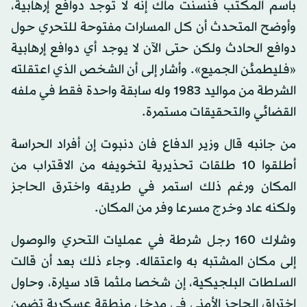
باسم المكتب فنسنت ماك إنه لا توجد دوافع إرهابية،
وأوضح المتحدث أن كل المسارات مفتوحة للتحري حول
دوافع الحادث ولكن حتى الآن لا يوجد أي دوافع إرهابية
«فليطمئن الجميع». وأشار إلى أن الشخص الذي اعتقلته
الشرطة من مواليد 1983 وله سابقة واحدة فقط في ملفه
القضائي والتحقيقات مستمرة.
من جانبه قال وزير الدفاع فان دنبوت إن أفراد الحراسة
أطلقوا 10 طلقات تحذيرية لتخويفه من الاقتراب من
المكان ورغم ذلك استمر في طريقه واخترق الحاجز
ولكنه عاد وخرج مسرعا وفر من المكان.
وشارك 160 رجل شرطة في عمليات التحري والوصول
إلى مكان المشتبه به واعتقاله. وجاء ذلك بعد أن قالت
السلطات البلجيكية، إن شخصا ملثما قاد سيارة، وحاول
اختراق الحاجز الأمني في مدخل منطقة عسكرية تضمن