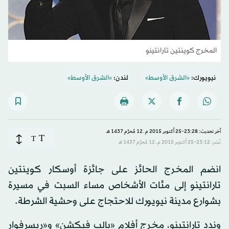
المخرج كوينتين تارانتينو
نيويورك:
«الشرق الأوسط»
لندن:
«الشرق الأوسط»
آخر تحديث: 23:28-25 أكتوبر 2015 م ـ 12 مُحرَّم 1437 هـ
T
T
نُشر: 23:12-25 أكتوبر 2015 م ـ 12 مُحرَّم 1437 هـ
انضم المخرج الحائز على جائزة أوسكار كوينتين
تارانتينو إلى مئات الأشخاص مساء السبت في مسيرة
بشوارع مدينة نيويورك للاحتجاج على وحشية الشرطة.
وندد تارانتينو، مخرج أفلام «بالب فيكشن» و«ريسرفوار