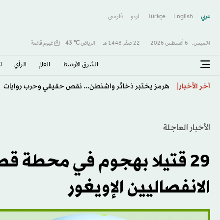
عربي
English
Türkçe
اردو
فارسى
الخميس,
6 أغسطس 2026
-
22 صفَر 1448 هـ
الرياض
℃
43
غيوم قاتمة
الشرق الأوسط​
العالم
الرأي
ا
هرمز يختبر ذخائر واشنطن... نقص حقيقي وحرب روايات
آخر الأخبار
الأخبار العاجلة
29 قتيلا بهجوم في محطة قط
الانفصاليين الإويغور