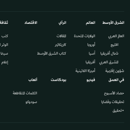
الشرق الأوسط​
العالم
الرأي
الاقتصاد
ثقافة
العالم العربي
الولايات المتحدة
المقالات
كتب
الخليج
أوروبا
كاريكاتير
الوتر 
شمال أفريقيا
آسيا
كتاب الشرق الأوسط
سينما
المشرق العربي
أفريقيا
إعلام
شؤون إقليمية
أميركا اللاتينية
في العمق
فيديو
بودكاست
ألعاب
حصاد الأسبوع
الكلمات المتقاطعة
تحقيقات وقضايا
سودوكو
+تحقيق