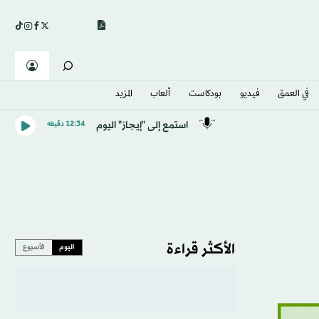
في العمق
فيديو
بودكاست
ألعاب
المزيد
استمع إلى "إيجاز" اليوم
12:34 دقيقه
الأكثر قراءة
اليوم
الأسبوع