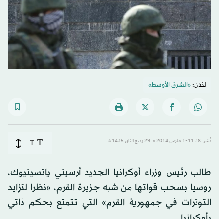
لندن:
«الشرق الأوسط»
T
نُشر: 11:38-1 مارس 2014 م ـ 29 ربيع الثاني 1435 هـ
T
طالب رئيس وزراء أوكرانيا الجديد أرسيني ياتسينيوك،
روسيا بسحب قواتها من شبه جزيرة القرم، «نظرا لتزايد
التوترات في جمهورية القرم» التي تتمتع بحكم ذاتي
بأوكرانيا.