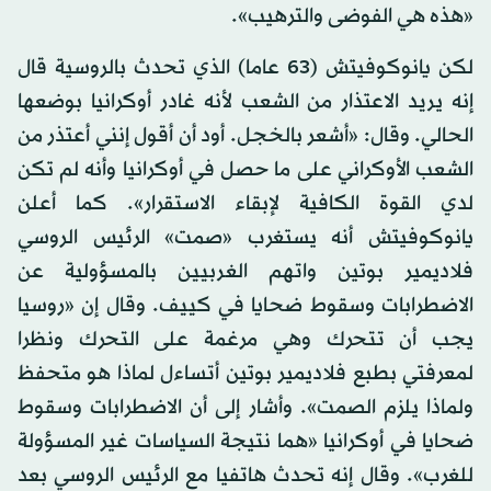
«هذه هي الفوضى والترهيب».
لكن يانوكوفيتش (63 عاما) الذي تحدث بالروسية قال
إنه يريد الاعتذار من الشعب لأنه غادر أوكرانيا بوضعها
الحالي. وقال: «أشعر بالخجل. أود أن أقول إنني أعتذر من
الشعب الأوكراني على ما حصل في أوكرانيا وأنه لم تكن
لدي القوة الكافية لإبقاء الاستقرار». كما أعلن
يانوكوفيتش أنه يستغرب «صمت» الرئيس الروسي
فلاديمير بوتين واتهم الغربيين بالمسؤولية عن
الاضطرابات وسقوط ضحايا في كييف. وقال إن «روسيا
يجب أن تتحرك وهي مرغمة على التحرك ونظرا
لمعرفتي بطبع فلاديمير بوتين أتساءل لماذا هو متحفظ
ولماذا يلزم الصمت». وأشار إلى أن الاضطرابات وسقوط
ضحايا في أوكرانيا «هما نتيجة السياسات غير المسؤولة
للغرب». وقال إنه تحدث هاتفيا مع الرئيس الروسي بعد