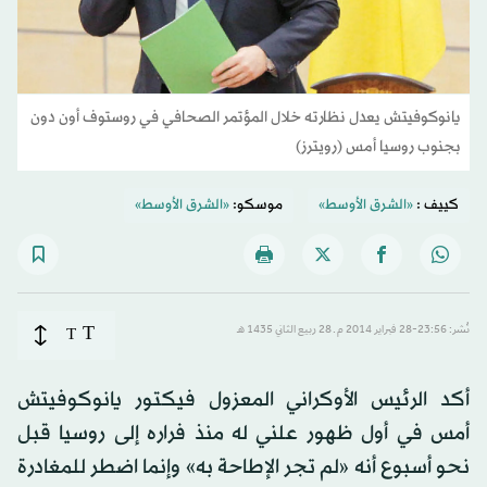
يانوكوفيتش يعدل نظارته خلال المؤتمر الصحافي في روستوف أون دون
بجنوب روسيا أمس (رويترز)
كييف :
«الشرق الأوسط»
موسكو:
«الشرق الأوسط»
T
نُشر: 23:56-28 فبراير 2014 م ـ 28 ربيع الثاني 1435 هـ
T
أكد الرئيس الأوكراني المعزول فيكتور يانوكوفيتش
أمس في أول ظهور علني له منذ فراره إلى روسيا قبل
نحو أسبوع أنه «لم تجر الإطاحة به» وإنما اضطر للمغادرة