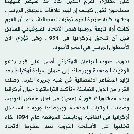
على مطاري القرم اللذين كانا قد سيطر عليهما
مسلحون تقول كييف إن لهم علاقات بالجيش الروسي.
وتشهد شبه جزيرة القرم توترات انفصالية، علما أن القرم
كانت أولا تابعة لروسيا ضمن الاتحاد السوفياتي السابق
قبل أن تلحق بأوكرانيا في 1954، وهي تؤوي الآن
الأسطول الروسي في البحر الأسود.
بدوره، صوت البرلمان الأوكراني أمس على قرار يدعو
الولايات المتحدة وبريطانيا إلى ضمان سيادة أوكرانيا بعد
تزايد المشاعر الانفصالية في شبه جزيرة القرم. وطلب
القرار من الدول الضامنة «تأكيد التزاماتها» حيال أوكرانيا
وبدء «مشاورات فورية (معها) من أجل خفض التوتر».
وضمنت الولايات المتحدة وبريطانيا وروسيا استقلال
أوكرانيا في اتفاقية بودابست الموقعة عام 1994 لقاء
تخليها عن الأسلحة النووية بعد سقوط الاتحاد