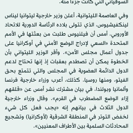
السوفياتي التي كانت جزءا منه.
وفي العاصمة الليتوانية، أعلن وزير خارجية ليتوانيا ليناس
لينكفيشيوس، الذي تتولى بلاده الرئاسة الدورية للاتحاد
الأوروبي، أمس أن فيلنيوس طلبت من بعثتها في الأمم
المتحدة «السعي لإدراج الوضع الأمني في أوكرانيا على
جدول أعمال مجلس الأمن». وأقر الوزير الليتواني بأن
الخطوة يمكن أن تصطدم بعقبات إذ إنها تحتاج لدعم
الدول الدائمة العضوية في المجلس والتي تتمتع بحق
الفيتو، ومنها روسيا. كذلك، أعرب وزراء خارجية فرنسا
وألمانيا وبولندا، في بيان مشترك نشر أمس عن «قلقهم
إزاء الوضع المضطرب في القرم». وقال وزراء خارجية
الدول الثلاث في بيانهم إنه «يجب فعل كل شيء
لخفض التوتر في المنطقة الشرقية (لأوكرانيا) وتشجيع
المحادثات السلمية بين الأطراف المعنيين».