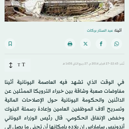
أثينا:
عبد الستار بركات
T
نُشر: 22:43-27 فبراير 2014 م ـ 27 ربيع الثاني 1435 هـ
T
في الوقت الذي تشهد فيه العاصمة اليونانية أثينا
مفاوضات صعبة وشاقة بين خبراء الترويكا الممثلين عن
الدائنين والحكومة اليونانية حول الإصلاحات المالية
وتسريح آلاف الموظفين العامين وإعادة رسملة البنوك
وخفض الإنفاق الحكومي، قال رئيس الوزراء اليوناني
أندونيس ساماراس إن بلاده بإمكانها أن تجني ما يصل إلى