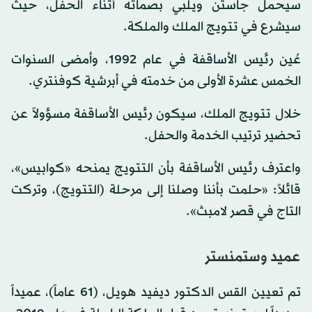
سيحمل جاستن ويلبي بصماته أثناء الحفل، حيث
سيشرع في تتويج الملك والملكة.
عُين رئيس الأساقفة في عام 1992، وأمضى السنوات
الخمس عشرة الأولى من خدمته في أبرشية كوفنتري.
خلال تتويج الملك، سيكون رئيس الأساقفة مسؤولاً عن
تحضير ترتيب الخدمة والحفل.
واعترف رئيس الأساقفة بأن التتويج يمنحه «كوابيس»،
قائلاً: «حلمت بأننا وصلنا إلى مرحلة (التتويج)، وتركت
التاج في قصر لامبث».
عميد وستمنستر
تم تعيين القس الدكتور ديفيد هويل، (61 عاماً)، عميداً