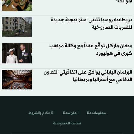
أموالك؟
بريطانيا: روسيا تتبنى استراتيجية جديدة
للضربات الصاروخية
ميغان ماركل توقّع عقداً مع وكالة مواهب
كبرى في هوليوود
البرلمان الياباني يوافق على اتفاقيتي التعاون
الدفاعي مع أستراليا وبريطانيا
معلومات عنا
اعلن معنا
الأحكام والشروط
سياسة الخصوصية