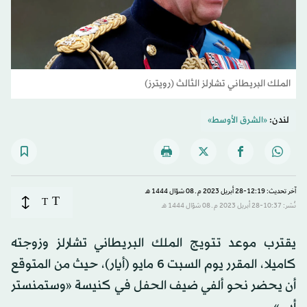
الملك البريطاني تشارلز الثالث (رويترز)
لندن:
«الشرق الأوسط»
آخر تحديث: 12:19-28 أبريل 2023 م ـ 08 شوّال 1444 هـ
T
T
نُشر: 10:37-28 أبريل 2023 م ـ 08 شوّال 1444 هـ
يقترب موعد تتويج الملك البريطاني تشارلز وزوجته
كاميلا، المقرر يوم السبت 6 مايو (أيار)، حيث من المتوقع
أن يحضر نحو ألفي ضيف الحفل في كنيسة «وستمنستر
أبي».