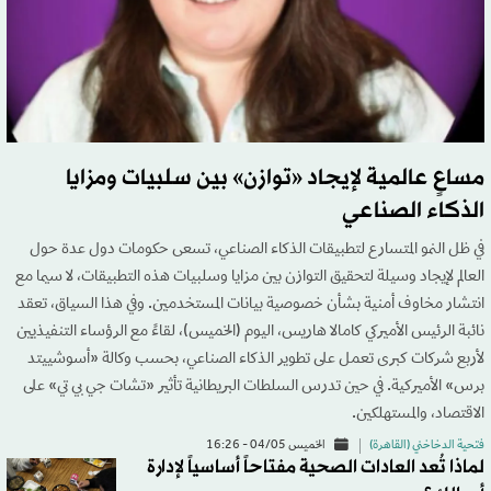
مساعٍ عالمية لإيجاد «توازن» بين سلبيات ومزايا
الذكاء الصناعي
في ظل النمو المتسارع لتطبيقات الذكاء الصناعي، تسعى حكومات دول عدة حول
العالم لإيجاد وسيلة لتحقيق التوازن بين مزايا وسلبيات هذه التطبيقات، لا سيما مع
انتشار مخاوف أمنية بشأن خصوصية بيانات المستخدمين. وفي هذا السياق، تعقد
نائبة الرئيس الأميركي كامالا هاريس، اليوم (الخميس)، لقاءً مع الرؤساء التنفيذيين
لأربع شركات كبرى تعمل على تطوير الذكاء الصناعي، بحسب وكالة «أسوشييتد
برس» الأميركية. في حين تدرس السلطات البريطانية تأثير «تشات جي بي تي» على
الاقتصاد، والمستهلكين.
فتحية الدخاخني (القاهرة)
الخميس 04/05 - 16:26
لماذا تُعد العادات الصحية مفتاحاً أساسياً لإدارة