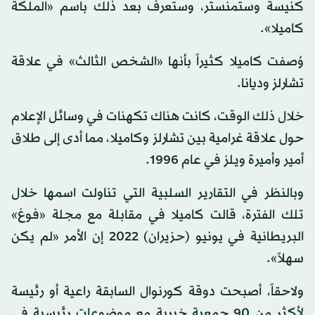
كنيسة وستمنستر، وستعرف بعد ذلك باسم «الملكة
كاميلا».
وُصفت كاميلا كثيراً بأنها «الشخص الثالث» في علاقة
تشارلز وديانا.
خلال ذلك الوقت، كانت هناك تكهنات في وسائل الإعلام
حول علاقة غرامية بين تشارلز وكاميلا، مما أدى إلى طلاق
أمير وأميرة ويلز في عام 1996.
وبالنظر في التقارير السلبية التي تناولت اسمها خلال
تلك الفترة، قالت كاميلا في مقابلة مع مجلة «فوغ»
البريطانية في يونيو (حزيران) 2022 إن الأمر «لم يكن
سهلاً».
ولاحقاً، أصبحت دوقة كورنوال السابقة راعية أو رئيسة
لأكثر من 90 جمعية خيرية مع موضوعات رئيسية في