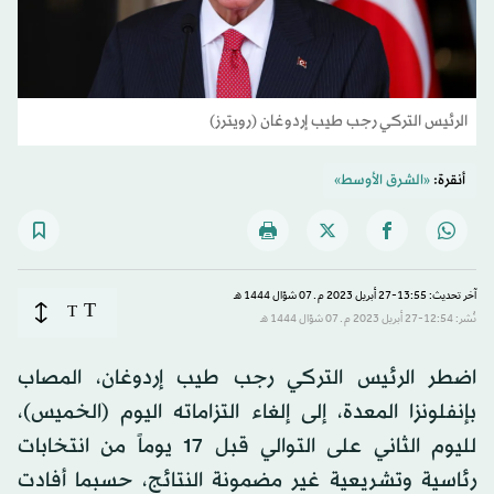
الرئيس التركي رجب طيب إردوغان (رويترز)
أنقرة:
«الشرق الأوسط»
آخر تحديث: 13:55-27 أبريل 2023 م ـ 07 شوّال 1444 هـ
T
T
نُشر: 12:54-27 أبريل 2023 م ـ 07 شوّال 1444 هـ
اضطر الرئيس التركي رجب طيب إردوغان، المصاب
بإنفلونزا المعدة، إلى إلغاء التزاماته اليوم (الخميس)،
لليوم الثاني على التوالي قبل 17 يوماً من انتخابات
رئاسية وتشريعية غير مضمونة النتائج، حسبما أفادت