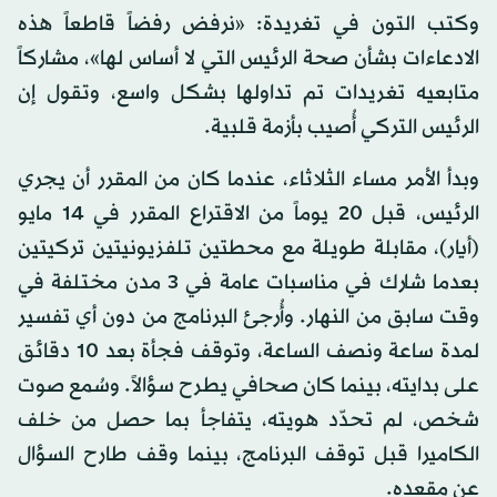
وكتب التون في تغريدة: «نرفض رفضاً قاطعاً هذه
الادعاءات بشأن صحة الرئيس التي لا أساس لها»، مشاركاً
متابعيه تغريدات تم تداولها بشكل واسع، وتقول إن
الرئيس التركي أُصيب بأزمة قلبية.
وبدأ الأمر مساء الثلاثاء، عندما كان من المقرر أن يجري
الرئيس، قبل 20 يوماً من الاقتراع المقرر في 14 مايو
(أيار)، مقابلة طويلة مع محطتين تلفزيونيتين تركيتين
بعدما شارك في مناسبات عامة في 3 مدن مختلفة في
وقت سابق من النهار. وأُرجئ البرنامج من دون أي تفسير
لمدة ساعة ونصف الساعة، وتوقف فجأة بعد 10 دقائق
على بدايته، بينما كان صحافي يطرح سؤالاً. وسُمع صوت
شخص، لم تحدّد هويته، يتفاجأ بما حصل من خلف
الكاميرا قبل توقف البرنامج، بينما وقف طارح السؤال
عن مقعده.