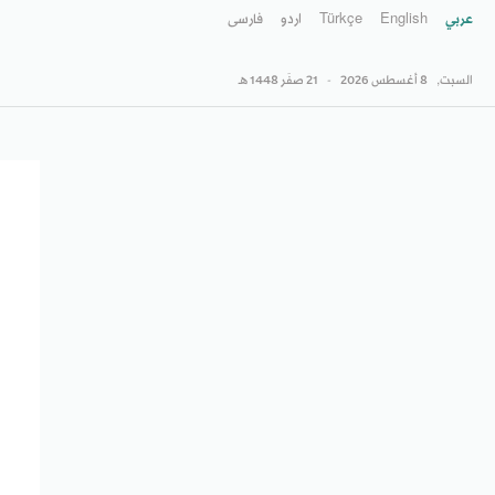
عربي
English
Türkçe
اردو
فارسى
السبت,
8 أغسطس 2026
-
21 صفَر 1448 هـ