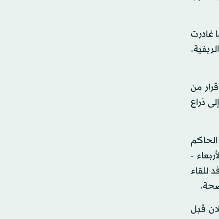
ا غادرت
ريفية.
قرار من
هاب وتحوله إلى ذراع
 الحاكم
ربعاء -
 للقاء
صحة.
ان قبل