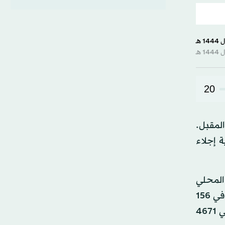
20
ية التي تجري داخل البلاد في 14 مايو (أيار) المقبل.
ة إجلاء
خميس) بالتوقيت المحلي
وتستمر حتى 9 مايو المقبل. وسيكون التصويت متاحاً حتى في العطلات الأسبوعية والرسمية. وتوجد صناديق اقتراع في 156
ممثلية وبعثة في 75 دولة، إضافة إلى صناديق الاقتراع عند البوابات الحدودية والجمركية وفي المطارات الدولية، بإجمالي 4671