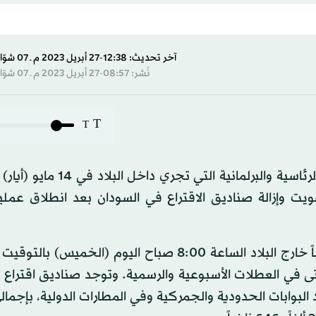
آخر تحديث: 12:38-27 أبريل 2023 م ـ 07 شوّال 1444 هـ
نُشر: 08:57-27 أبريل 2023 م ـ 07 شوّال 1444 هـ
T
T
بدأ الأتراك المقيمون في الخارج التصويت في الانتخابات الرئاسية والبرلمان
ويت وإزالة صناديق الاقتراع في السودان بعد انطلاق عملي
وانطلقت عملية التصويت لـ3 ملايين و416 ألفاً و671 ناخباً خارج البلاد الساعة 8:00 صباح اليوم (ال