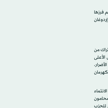
سيتم فرزها
ردوغان
تراك من
ال رئيس المجلس الأعلى
نف الأضرار،
1 حاوية في جميع أنحاء كهرمان
لانتماء
 بينهم صحافيون ومحامون
م مالي للحزب