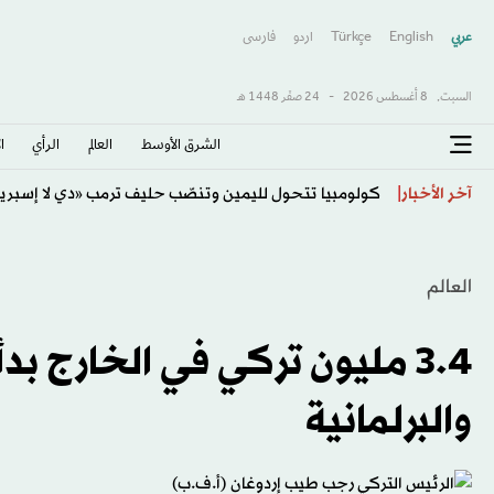
عربي
English
Türkçe
اردو
فارسى
السبت,
8 أغسطس 2026
-
24 صفَر 1448 هـ
الشرق الأوسط​
العالم
الرأي
ا
«يونيسف» تتخذ إجراءات ضد موظف بسبب «مزاعم تجسس
آخر الأخبار
العالم
3.4 مليون تركي في الخارج بد
والبرلمانية