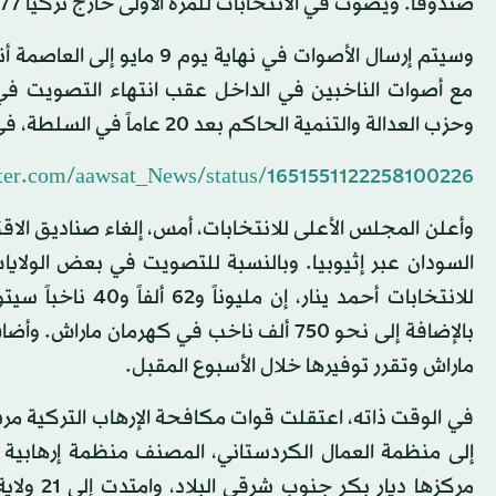
صندوقاً. ويصوت في الانتخابات للمرة الأولى خارج تركيا 277 ألفاً و646 ناخباً.
وسيتم إرسال الأصوات في نه
مع أصوات الناخبين في الداخل عقب انتهاء التصويت في 
وحزب العدالة والتنمية الحاكم بعد 20 عاماً في السلطة، في 14 مايو.
itter.com/aawsat_News/status/1651551122258100226
وأعلن المجلس الأعلى للانتخابات، أمس، إلغاء صناديق الاقت
للانتخابات أحمد ي
ماراش وتقرر توفيرها خلال الأسبوع المقبل.
في الوقت ذاته، اعتقلت قوات مكافحة الإرهاب التركية مرشحة
مركزها د