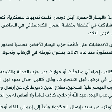
ة «اليسار الأخضر»، آيتن دونماز، تلقت تدريبات عسكرية، كم
 وشاركت في أنشطة منظمة العمال الكردستاني في المناطق ال
غربي البلاد.
الانتخابات على قائمة حزب اليسار الأخضر، تحسباً لصدور 
المحكمة الدستورية بإغلاقه قبل الانتخابات في الدعوى المنظورة منذ عام 2021. بدعوى تورطه في الإر
لين، إجراء أي مباحثات أو حوارات بين حزب العدالة والتنمية
في تركيا، قبل الانتخابات. وقال كالين، خلال ندوة ليل الأ
ب الديمقراطية السجين، صلاح الدين دميرطاش، عن إرسال وفد
ب البلاد، عبد الله أوجلان، كاذب تماماً ولا أساس له من ال
ر» عن سبب إرسال الحكومة وفداً إلى إيرمالي للقاء أوجل