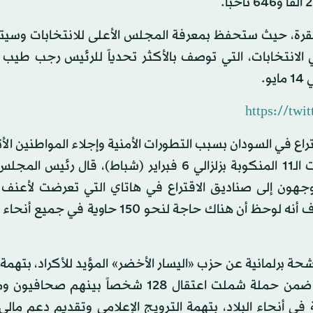
اية يوم 9 مايو إلى العاصمة أنقرة، حيث ستحفظ بمعرفة المجلس الأعلى للانتخابات و
الانتخابات، التي توصف بالأكثر تحدياً للرئيس رجب طيب إ
https://tw
راع في السودان بسبب التطورات الأمنية وإجلاء المواطنين الأ
السودان عبر إثيوبيا. وبالنسبة للتصويت في بعض الولايات الـ11 المنكوبة بزلزالي 6 فبراير (شباط)، ق
نار، إن مليوناً و62 ألفاً و40 ناخباً سيتوجهون إلى صناديق الاقتراع في هاتاي التي تعرضت لأع
بالإضافة إلى نحو 750 ألف ناخب في كهرمان ماراش. وأضاف أنه لوحظ أن هناك حاجة لنحو 50
 برلمانية عن حزب «اليسار الأخضر» المؤيد للأكراد، بتهمة ا
إلى منظمة العمال الكردستاني، المصنف منظمة إرهابية ضمن حملة شملت اعتقال 128 شخصاً
يار بكر جنوب شرقي البلاد، وامتدت إلى 21 ولاية في أنحاء البلاد، بتهمة الترويج الإعلامي وتقديم دع