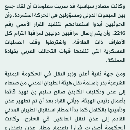
وكانت مصادر سياسية قد سربت معلومات أن لقاء جمع
بين المبعوث الدولي ومسؤولين في الحركة المتمردة، وأن
الحوثيين أبدوا استعدادهم لتنفيذ القرار الأممي رقم
2216. وأن يتم إرسال مراقبين دوليين لمراقبة التزام كل
الأطراف ذات العلاقة. واشترطوا وقف العمليات
العسكرية التي تنفذها قوات التحالف العربي بقيادة
المملكة.
ومن جهة ثانية أعلن وزير النقل في الحكومة اليمنية
الشرعية بدر باسلمة نقل هيئة الطيران المدني من صنعاء
إلى عدن وتكليف الكابتن صالح سليم بن نهيد قائما
بأعمال رئيس الهيئة. ويأتي القرار بعد أن تم تطهير عدن
وتأمينها بالكامل كما بدأ المطار استقبال الطيران المدني
القادم إلى عدن لنقل العالقين في الخارج. ﻭﻛﺎﻧﺖ
ﺍﻟﺤﻜﻮﻣﺔ ﺃﺻﺪﺭﺕ ﻗﺮﺍﺭﺍ ﺑﺎﻋﺘﻤﺎﺩ ﻣﻄﺎﺭ ﻋﺪﻥ ﺑﺎﻋﺘﺒﺎﺭﻩ