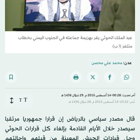
عبد الملك الحوثي يقر بهزيمة جماعته في الجنوب اليمني بخطاب
متلفز (ا ب)
عدن:
محمد علي محسن
آخر تحديث: 00:28-14 أغسطس 2015 م ـ 29 شوّال 1436 هـ
T
T
نُشر: 23:52-13 أغسطس 2015 م ـ 28 شوّال 1436 هـ
قال مصدر سياسي بالرياض إن قرارا جمهوريا مرتقبا
سيصدر خلال الأيام القادمة بإلغاء كل قرارات الحوثي
وحل قيادات الجيش المعينة من قبلهم وإحالتهم