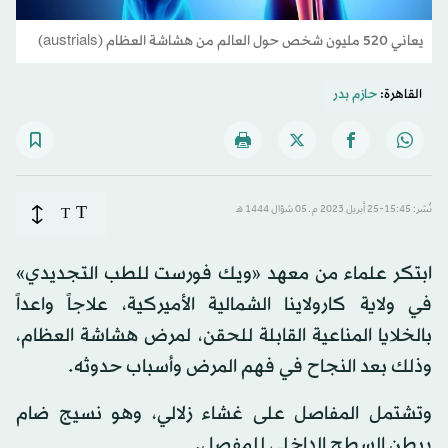
يعاني 520 مليون شخص حول العالم من هشاشة العظام (austrials)
القاهرة:
حازم بدر
T
نُشر: 15:45-25 أبريل 2023 م ـ 05 شوّال 1444 هـ
T
ابتكر علماء من معهد «ويك فورست للطب التجديدي»
في ولاية كارولاينا الشمالية الأميركية، علاجاً واعداً
بالخلايا المناعية القابلة للحقن، لمرض هشاشة العظام،
وذلك بعد النجاح في فهم المرض وأسباب حدوثه.
وتشتمل المفاصل على غشاء زلالي، وهو نسيج ضام
يبطن السطح الداخلي للمفصل.