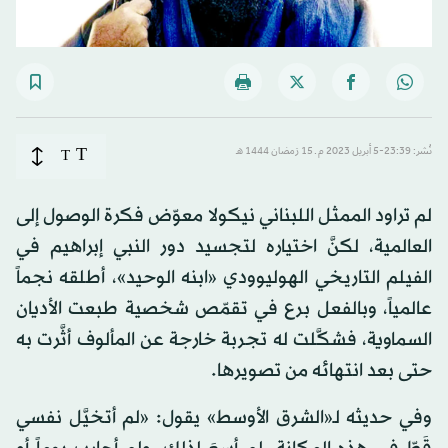
T
نُشر: 23:39-5 أبريل 2023 م ـ 15 رَمضان 1444 هـ
T
لم تراود الممثل اللبناني نيكولا معوّض فكرة الوصول إلى
العالمية، لكنَّ اختياره لتجسيد دور النبي إبراهيم في
الفيلم التاريخي الهوليوودي «ابنه الوحيد»، أطلقه نجماً
عالمياً، وبالفعل برع في تقمّص شخصية طبعت الأديان
السماوية، فشكَّلت له تجربة خارجة عن المألوف أثَّرت به
حتى بعد انتهائه من تصويرها.
وفي حديثه لـ«الشرق الأوسط» يقول: «لم أتخيَّل نفسي