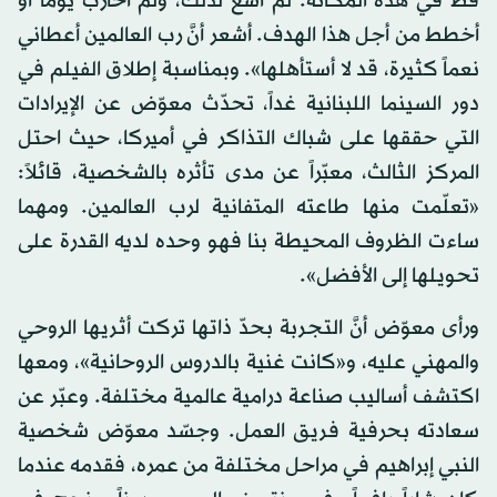
قَطّ في هذه المكانة. لم أسعَ لذلك، ولم أحارب يوماً أو
أخطط من أجل هذا الهدف. أشعر أنَّ رب العالمين أعطاني
نعماً كثيرة، قد لا أستأهلها». وبمناسبة إطلاق الفيلم في
دور السينما اللبنانية غداً، تحدّث معوّض عن الإيرادات
التي حققها على شباك التذاكر في أميركا، حيث احتل
المركز الثالث، معبّراً عن مدى تأثره بالشخصية، قائلاً:
«تعلّمت منها طاعته المتفانية لرب العالمين. ومهما
ساءت الظروف المحيطة بنا فهو وحده لديه القدرة على
تحويلها إلى الأفضل».
ورأى معوّض أنَّ التجربة بحدّ ذاتها تركت أثريها الروحي
والمهني عليه، و«كانت غنية بالدروس الروحانية»، ومعها
اكتشف أساليب صناعة درامية عالمية مختلفة. وعبّر عن
سعادته بحرفية فريق العمل. وجسّد معوّض شخصية
النبي إبراهيم في مراحل مختلفة من عمره، فقدمه عندما