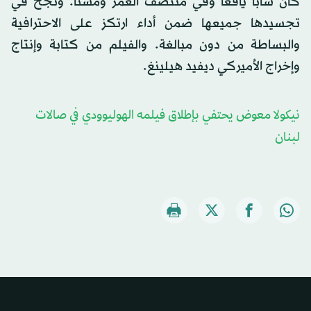
كان شاباً يافعاً وفي منتصف العمر ومسناً. ونجح في
تجسيدها جميعها ضمن أداء ارتكز على الاحترافية
والبساطة من دون مبالغة. والفيلم من كتابة وإنتاج
وإخراج الأميركي ديفيد هيلينغ.
نيكولا معوض يحتفي بإطلاق فيلمه الهوليوودي في صالات
لبنان