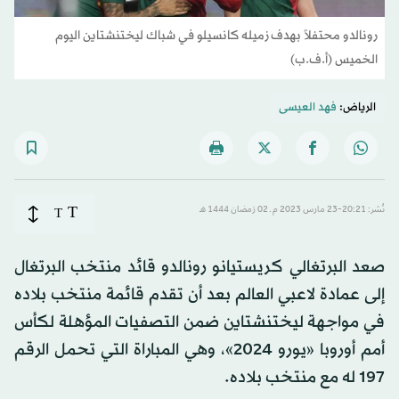
رونالدو محتفلاً بهدف زميله كانسيلو في شباك ليختنشتاين اليوم
الخميس (أ.ف.ب)
الرياض:
فهد العيسى
T
نُشر: 20:21-23 مارس 2023 م ـ 02 رَمضان 1444 هـ
T
صعد البرتغالي كريستيانو رونالدو قائد منتخب البرتغال
إلى عمادة لاعبي العالم بعد أن تقدم قائمة منتخب بلاده
في مواجهة ليختنشتاين ضمن التصفيات المؤهلة لكأس
أمم أوروبا «يورو 2024»، وهي المباراة التي تحمل الرقم
197 له مع منتخب بلاده.