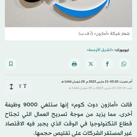
شعار شركة «أمازون» (أ.ف.ب)
نيويورك:
«الشرق الأوسط»
آخر تحديث: 03:20-21 مارس 2023 م ـ 29 شَعبان 1444 هـ
T
T
نُشر: 03:19-21 مارس 2023 م ـ 29 شَعبان 1444 هـ
قالت «أمازون دوت كوم» إنها ستلغي 9000 وظيفة
أخرى، مما يزيد من موجة تسريح العمال التي تجتاح
قطاع التكنولوجيا في الوقت الذي يجبر فيه الاقتصاد
غير المستقر الشركات على تقليص حجمها.