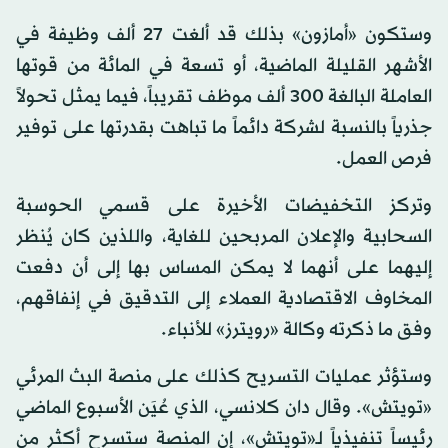
وستكون «أمازون» بذلك قد ألغت 27 ألف وظيفة في
الأشهر القليلة الماضية، أو تسعة في المائة من قوتها
العاملة البالغة 300 ألف موظف تقريباً، فيما يمثل تحولاً
جذرياً بالنسبة لشركة دائماً ما تباهت بقدرتها على توفير
فرص العمل.
وتركز التخفيضات الأخيرة على قسمي الحوسبة
السحابية والإعلان المربحين للغاية، واللذين كان يُنظر
إليهما على أنهما لا يمكن المساس بها إلى أن دفعت
المخاوف الاقتصادية العملاء إلى التدقيق في إنفاقهم،
وفق ما ذكرته وكالة «رويترز» للأنباء.
وستؤثر عمليات التسريح كذلك على منصة البث المرئي
«تويتش». وقال دان كلانسي، الذي عُيَن الأسبوع الماضي
رئيساً تنفيذياً لـ«تويتش»، إن المنصة ستسرح أكثر من