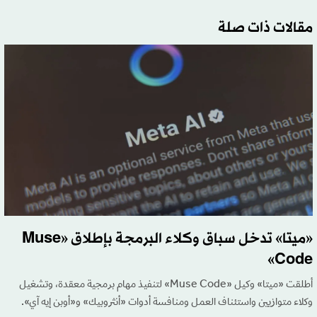
مقالات ذات صلة
«ميتا» تدخل سباق وكلاء البرمجة بإطلاق «Muse
Code»
أطلقت «ميتا» وكيل «Muse Code» لتنفيذ مهام برمجية معقدة، وتشغيل
وكلاء متوازيين واستئناف العمل ومنافسة أدوات «أنثروبيك» و«أوبن إيه آي».