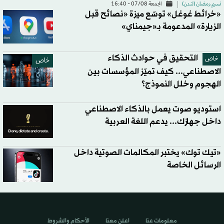
نسيم رمضان (لندن)
الجمعة 07/08 - 16:40
«خرائط غوغل» توسّع ميزة «نصائح قبل
الزيارة» المدعومة بـ«جيمناي»
التحقيق في حوادث الذكاء
خاص
خاص
الاصطناعي... كيف تميّز المؤسسات بين
الهجوم وخلل النموذج؟
استوديو صوت يعمل بالذكاء الاصطناعي
داخل جهازك... يدعم اللغة العربية
«تيك توك» يختبر المكالمات الصوتية داخل
الرسائل الخاصة
معلومات عنا
اعلن معنا
الأحكام والشروط