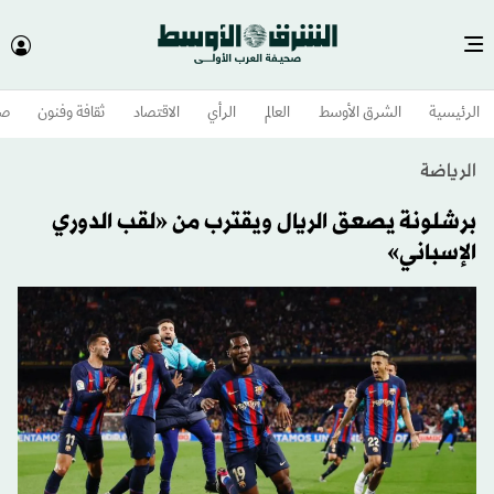
الرئيسية
الشرق الأوسط​
العالم
الرأي
الاقتصاد
ثقافة وفنون
صح
الرياضة
برشلونة يصعق الريال ويقترب من «لقب الدوري
الإسباني»