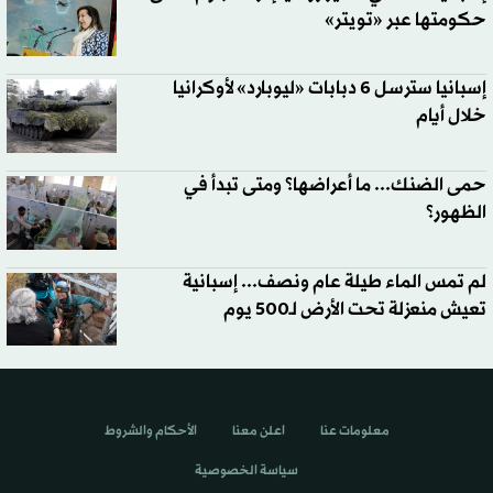
حكومتها عبر «تويتر»
إسبانيا سترسل 6 دبابات «ليوبارد» لأوكرانيا
خلال أيام
حمى الضنك... ما أعراضها؟ ومتى تبدأ في
الظهور؟
لم تمس الماء طيلة عام ونصف... إسبانية
تعيش منعزلة تحت الأرض لـ500 يوم
معلومات عنا
اعلن معنا
الأحكام والشروط
سياسة الخصوصية