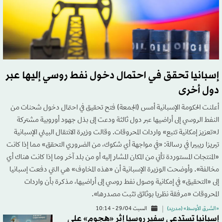
إسبانيا تحقق في احتمال دخول نفط روسي إليها عبر
دول أخرى
أعلنت الحكومة الإسبانية أمس (الجمعة) فتح تحقيق في احتمال دخول شحنات من
النفط الروسي إلى أراضيها عبر دول ثالثة ودعت إلى بذل جهود أوروبية مشتركة
لـ«تعزيز إمكانية تتبع» واردات المحروقات. وقالت وزيرة الانتقال البيئي الإسبانية
تيريزا ريبيرا في رسالة: «في مواجهة أي شكوك، من الضروري التحقق» مما إذا كانت
«المنتجات المستوردة تأتي من المكان المشار إليه أو من بلد آخر وما إذا كانت هناك أي
مخالفة». وأوضحت الوزيرة الإسبانية أن «هذه المخاوف» هي التي دفعت إسبانيا
إلى «التحقيق» في إمكانية وصول نفط روسي إلى أراضيها، مذكرة بأن واردات
المحروقات «مرفقة نظريا بوثائق تثبت مصدرها».
«الشرق الأوسط» (مدريد)
السبت 29/04 - 10:14
إسبانيا تستدعي سفير روسيا إثر «هجوم» على